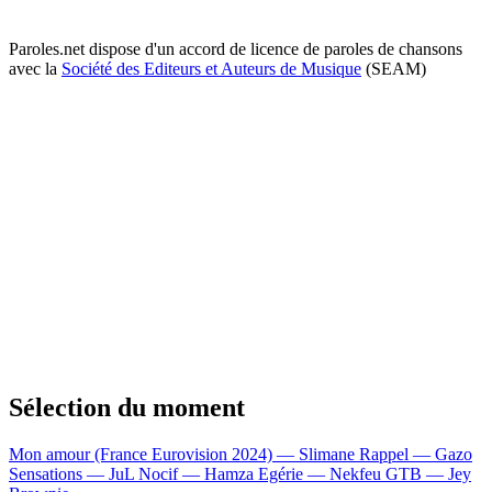
Paroles.net dispose d'un accord de licence de paroles de chansons
avec la
Société des Editeurs et Auteurs de Musique
(SEAM)
Sélection du moment
Mon amour (France Eurovision 2024) — Slimane
Rappel — Gazo
Sensations — JuL
Nocif — Hamza
Egérie — Nekfeu
GTB — Jey