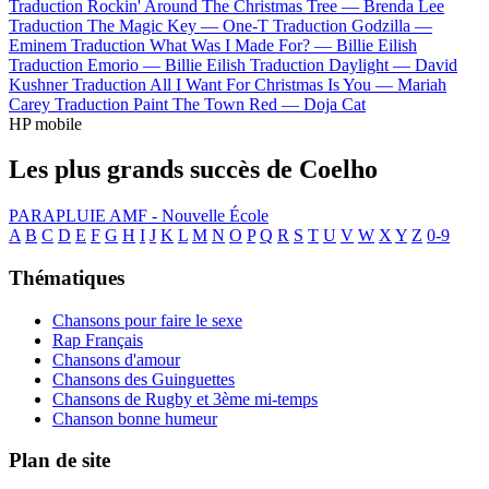
Traduction Rockin' Around The Christmas Tree —
Brenda Lee
Traduction The Magic Key —
One-T
Traduction Godzilla —
Eminem
Traduction What Was I Made For? —
Billie Eilish
Traduction Emorio —
Billie Eilish
Traduction Daylight —
David
Kushner
Traduction All I Want For Christmas Is You —
Mariah
Carey
Traduction Paint The Town Red —
Doja Cat
HP mobile
Les plus grands succès de Coelho
PARAPLUIE
AMF - Nouvelle École
A
B
C
D
E
F
G
H
I
J
K
L
M
N
O
P
Q
R
S
T
U
V
W
X
Y
Z
0-9
Thématiques
Chansons pour faire le sexe
Rap Français
Chansons d'amour
Chansons des Guinguettes
Chansons de Rugby et 3ème mi-temps
Chanson bonne humeur
Plan de site