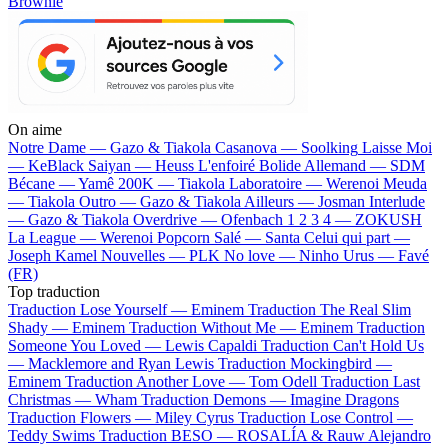
Brownie
On aime
Notre Dame —
Gazo & Tiakola
Casanova —
Soolking
Laisse Moi
—
KeBlack
Saiyan —
Heuss L'enfoiré
Bolide Allemand —
SDM
Bécane —
Yamê
200K —
Tiakola
Laboratoire —
Werenoi
Meuda
—
Tiakola
Outro —
Gazo & Tiakola
Ailleurs —
Josman
Interlude
—
Gazo & Tiakola
Overdrive —
Ofenbach
1 2 3 4 —
ZOKUSH
La League —
Werenoi
Popcorn Salé —
Santa
Celui qui part —
Joseph Kamel
Nouvelles —
PLK
No love —
Ninho
Urus —
Favé
(FR)
Top traduction
Traduction Lose Yourself —
Eminem
Traduction The Real Slim
Shady —
Eminem
Traduction Without Me —
Eminem
Traduction
Someone You Loved —
Lewis Capaldi
Traduction Can't Hold Us
—
Macklemore and Ryan Lewis
Traduction Mockingbird —
Eminem
Traduction Another Love —
Tom Odell
Traduction Last
Christmas —
Wham
Traduction Demons —
Imagine Dragons
Traduction Flowers —
Miley Cyrus
Traduction Lose Control —
Teddy Swims
Traduction BESO —
ROSALÍA & Rauw Alejandro