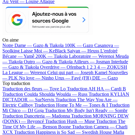
Au Vent — Louise Attaque
On aime
Notre Dame —
Gazo & Tiakola
100K —
Gazo
Casanova —
Soolking
Laisse Moi —
KeBlack
Saiyan —
Heuss L'enfoiré
Bécane —
Yamê
200K —
Tiakola
Laboratoire —
Werenoi
Meuda
—
Tiakola
Outro —
Gazo & Tiakola
Ailleurs —
Josman
Interlude
—
Gazo & Tiakola
Overdrive —
Ofenbach
1 2 3 4 —
ZOKUSH
La League —
Werenoi
Celui qui part —
Joseph Kamel
Nouvelles
—
PLK
No love —
Ninho
Urus —
Favé (FR)
DIE —
Gazo
Top traduction
Traduction des fleurs —
Tove Lo
Traduction AH HA —
Cardi B
Traduction Coulda Shoulda Woulda —
Russ
Traduction KYLIAN
DICTADOR —
SurNervis
Traduction The Way You Are —
Electric Callboy
Traduction Home To Me —
Tones & I
Traduction
Mi Chico —
DJ Goja
Traduction My Body Isn't Ready —
Sombr
Traduction Danceteria —
Madonna
Traduction MORNING DEW
(DONK) —
Beyoncé
Traduction Hush —
Muse
Traduction The
Time Of My Life —
Benson Boone
Traduction Camera —
Charli
XCX
Traduction Happiness is So Sad —
Swedish House Mafia