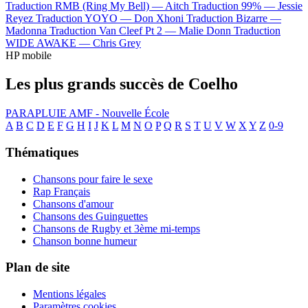
Traduction RMB (Ring My Bell) —
Aitch
Traduction 99% —
Jessie
Reyez
Traduction YOYO —
Don Xhoni
Traduction Bizarre —
Madonna
Traduction Van Cleef Pt 2 —
Malie Donn
Traduction
WIDE AWAKE —
Chris Grey
HP mobile
Les plus grands succès de Coelho
PARAPLUIE
AMF - Nouvelle École
A
B
C
D
E
F
G
H
I
J
K
L
M
N
O
P
Q
R
S
T
U
V
W
X
Y
Z
0-9
Thématiques
Chansons pour faire le sexe
Rap Français
Chansons d'amour
Chansons des Guinguettes
Chansons de Rugby et 3ème mi-temps
Chanson bonne humeur
Plan de site
Mentions légales
Paramètres cookies