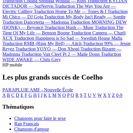
Traduction Coulda Shoulda Woulda —
Russ
Traduction KYLIAN
DICTADOR —
SurNervis
Traduction The Way You Are —
Electric Callboy
Traduction Home To Me —
Tones & I
Traduction
Mi Chico —
DJ Goja
Traduction My Body Isn't Ready —
Sombr
Traduction Danceteria —
Madonna
Traduction MORNING DEW
(DONK) —
Beyoncé
Traduction Hush —
Muse
Traduction The
Time Of My Life —
Benson Boone
Traduction Camera —
Charli
XCX
Traduction Happiness is So Sad —
Swedish House Mafia
Traduction RMB (Ring My Bell) —
Aitch
Traduction 99% —
Jessie
Reyez
Traduction YOYO —
Don Xhoni
Traduction Bizarre —
Madonna
Traduction Van Cleef Pt 2 —
Malie Donn
Traduction
WIDE AWAKE —
Chris Grey
HP mobile
Les plus grands succès de Coelho
PARAPLUIE
AMF - Nouvelle École
A
B
C
D
E
F
G
H
I
J
K
L
M
N
O
P
Q
R
S
T
U
V
W
X
Y
Z
0-9
Thématiques
Chansons pour faire le sexe
Rap Français
Chansons d'amour