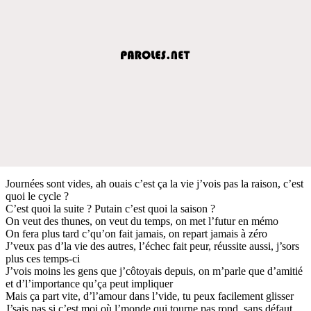
Journées sont vides, ah ouais c’est ça la vie j’vois pas la raison, c’est
quoi le cycle ?
C’est quoi la suite ? Putain c’est quoi la saison ?
On veut des thunes, on veut du temps, on met l’futur en mémo
On fera plus tard c’qu’on fait jamais, on repart jamais à zéro
J’veux pas d’la vie des autres, l’échec fait peur, réussite aussi, j’sors
plus ces temps-ci
J’vois moins les gens que j’côtoyais depuis, on m’parle que d’amitié
et d’l’importance qu’ça peut impliquer
Mais ça part vite, d’l’amour dans l’vide, tu peux facilement glisser
J’sais pas si c’est moi où l’monde qui tourne pas rond, sans défaut