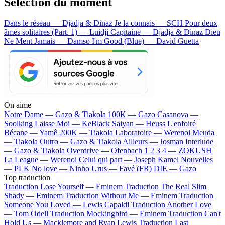
Sélection du moment
Dans le réseau — Djadja & Dinaz
Je la connais — SCH
Pour deux
âmes solitaires (Part. 1) — Luidji
Capitaine — Djadja & Dinaz
Dieu
Ne Ment Jamais — Damso
I'm Good (Blue) — David Guetta
On aime
Notre Dame —
Gazo & Tiakola
100K —
Gazo
Casanova —
Soolking
Laisse Moi —
KeBlack
Saiyan —
Heuss L'enfoiré
Bécane —
Yamê
200K —
Tiakola
Laboratoire —
Werenoi
Meuda
—
Tiakola
Outro —
Gazo & Tiakola
Ailleurs —
Josman
Interlude
—
Gazo & Tiakola
Overdrive —
Ofenbach
1 2 3 4 —
ZOKUSH
La League —
Werenoi
Celui qui part —
Joseph Kamel
Nouvelles
—
PLK
No love —
Ninho
Urus —
Favé (FR)
DIE —
Gazo
Top traduction
Traduction Lose Yourself —
Eminem
Traduction The Real Slim
Shady —
Eminem
Traduction Without Me —
Eminem
Traduction
Someone You Loved —
Lewis Capaldi
Traduction Another Love
—
Tom Odell
Traduction Mockingbird —
Eminem
Traduction Can't
Hold Us —
Macklemore and Ryan Lewis
Traduction Last