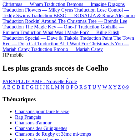
Christmas —
Wham
Traduction Demons —
Imagine Dragons
Traduction Flowers —
Miley Cyrus
Traduction Lose Control —
Teddy Swims
Traduction BESO —
ROSALÍA & Rauw Alejandro
Traduction Rockin' Around The Christmas Tree —
Brenda Lee
Traduction The Magic Key —
One-T
Traduction Godzilla —
Eminem
Traduction What Was I Made For? —
Billie Eilish
Traduction Special —
Dave & Tiakola
Traduction Paint The Town
Red —
Doja Cat
Traduction All I Want For Christmas Is You —
Mariah Carey
Traduction Emorio —
Mariah Carey
HP mobile
Les plus grands succès de Coelho
PARAPLUIE
AMF - Nouvelle École
A
B
C
D
E
F
G
H
I
J
K
L
M
N
O
P
Q
R
S
T
U
V
W
X
Y
Z
0-9
Thématiques
Chansons pour faire le sexe
Rap Français
Chansons d'amour
Chansons des Guinguettes
Chansons de Rugby et 3ème mi-temps
Chanson bonne humeur