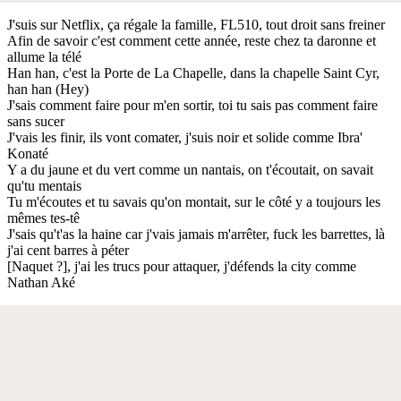
J'suis sur Netflix, ça régale la famille, FL510, tout droit sans freiner
Afin de savoir c'est comment cette année, reste chez ta daronne et
allume la télé
Han han, c'est la Porte de La Chapelle, dans la chapelle Saint Cyr,
han han (Hey)
J'sais comment faire pour m'en sortir, toi tu sais pas comment faire
sans sucer
J'vais les finir, ils vont comater, j'suis noir et solide comme Ibra'
Konaté
Y a du jaune et du vert comme un nantais, on t'écoutait, on savait
qu'tu mentais
Tu m'écoutes et tu savais qu'on montait, sur le côté y a toujours les
mêmes tes-tê
J'sais qu't'as la haine car j'vais jamais m'arrêter, fuck les barrettes, là
j'ai cent barres à péter
[Naquet ?], j'ai les trucs pour attaquer, j'défends la city comme
Nathan Aké