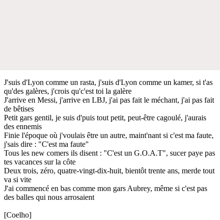
J'suis d'Lyon comme un rasta, j'suis d'Lyon comme un kamer, si t'as
qu'des galères, j'crois qu'c'est toi la galère
J'arrive en Messi, j'arrive en LBJ, j'ai pas fait le méchant, j'ai pas fait
de bêtises
Petit gars gentil, je suis d'puis tout petit, peut-être cagoulé, j'aurais
des ennemis
Finie l'époque où j'voulais être un autre, maint'nant si c'est ma faute,
j'sais dire : "C'est ma faute"
Tous les new comers ils disent : "C'est un G.O.A.T", sucer paye pas
tes vacances sur la côte
Deux trois, zéro, quatre-vingt-dix-huit, bientôt trente ans, merde tout
va si vite
J'ai commencé en bas comme mon gars Aubrey, même si c'est pas
des balles qui nous arrosaient
[Coelho]