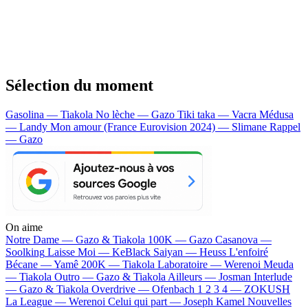
Sélection du moment
Gasolina — Tiakola
No lèche — Gazo
Tiki taka — Vacra
Médusa
— Landy
Mon amour (France Eurovision 2024) — Slimane
Rappel
— Gazo
On aime
Notre Dame —
Gazo & Tiakola
100K —
Gazo
Casanova —
Soolking
Laisse Moi —
KeBlack
Saiyan —
Heuss L'enfoiré
Bécane —
Yamê
200K —
Tiakola
Laboratoire —
Werenoi
Meuda
—
Tiakola
Outro —
Gazo & Tiakola
Ailleurs —
Josman
Interlude
—
Gazo & Tiakola
Overdrive —
Ofenbach
1 2 3 4 —
ZOKUSH
La League —
Werenoi
Celui qui part —
Joseph Kamel
Nouvelles