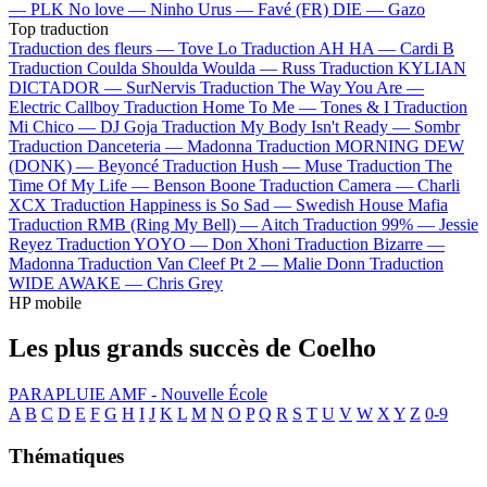
—
PLK
No love —
Ninho
Urus —
Favé (FR)
DIE —
Gazo
Top traduction
Traduction des fleurs —
Tove Lo
Traduction AH HA —
Cardi B
Traduction Coulda Shoulda Woulda —
Russ
Traduction KYLIAN
DICTADOR —
SurNervis
Traduction The Way You Are —
Electric Callboy
Traduction Home To Me —
Tones & I
Traduction
Mi Chico —
DJ Goja
Traduction My Body Isn't Ready —
Sombr
Traduction Danceteria —
Madonna
Traduction MORNING DEW
(DONK) —
Beyoncé
Traduction Hush —
Muse
Traduction The
Time Of My Life —
Benson Boone
Traduction Camera —
Charli
XCX
Traduction Happiness is So Sad —
Swedish House Mafia
Traduction RMB (Ring My Bell) —
Aitch
Traduction 99% —
Jessie
Reyez
Traduction YOYO —
Don Xhoni
Traduction Bizarre —
Madonna
Traduction Van Cleef Pt 2 —
Malie Donn
Traduction
WIDE AWAKE —
Chris Grey
HP mobile
Les plus grands succès de Coelho
PARAPLUIE
AMF - Nouvelle École
A
B
C
D
E
F
G
H
I
J
K
L
M
N
O
P
Q
R
S
T
U
V
W
X
Y
Z
0-9
Thématiques