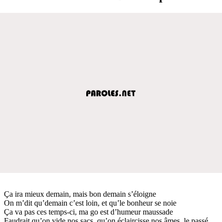
Ça ira mieux demain, mais bon demain s’éloigne
On m’dit qu’demain c’est loin, et qu’le bonheur se noie
Ça va pas ces temps-ci, ma go est d’humeur maussade
Faudrait qu’on vide nos sacs, qu’on éclaircisse nos âmes, le passé