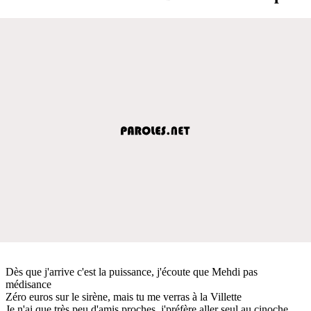
Dès que j'arrive c'est la puissance, j'écoute que Mehdi pas
médisance
Zéro euros sur le sirène, mais tu me verras à la Villette
Je n'ai que très peu d'amis proches, j'préfère aller seul au cinoche