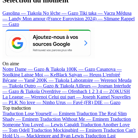
Gasolina — Tiakola
No lèche — Gazo
Tiki taka — Vacra
Médusa
— Landy
Mon amour (France Eurovision 2024) — Slimane
Rappel
— Gazo
On aime
Notre Dame —
Gazo & Tiakola
100K —
Gazo
Casanova —
Soolking
Laisse Moi —
KeBlack
Saiyan —
Heuss L'enfoiré
Bécane —
Yamê
200K —
Tiakola
Laboratoire —
Werenoi
Meuda
—
Tiakola
Outro —
Gazo & Tiakola
Ailleurs —
Josman
Interlude
—
Gazo & Tiakola
Overdrive —
Ofenbach
1 2 3 4 —
ZOKUSH
La League —
Werenoi
Celui qui part —
Joseph Kamel
Nouvelles
—
PLK
No love —
Ninho
Urus —
Favé (FR)
DIE —
Gazo
Top traduction
Traduction Lose Yourself —
Eminem
Traduction The Real Slim
Shady —
Eminem
Traduction Without Me —
Eminem
Traduction
Someone You Loved —
Lewis Capaldi
Traduction Another Love
—
Tom Odell
Traduction Mockingbird —
Eminem
Traduction Can't
Hold Us —
Macklemore and Ryan Lewis
Traduction Last