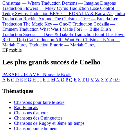
Christmas —
Wham
Traduction Demons —
Imagine Dragons
Traduction Flowers —
Miley Cyrus
Traduction Lose Control —
Teddy Swims
Traduction BESO —
ROSALÍA & Rauw Alejandro
Traduction Rockin' Around The Christmas Tree —
Brenda Lee
Traduction The Magic Key —
One-T
Traduction Godzilla —
Eminem
Traduction What Was I Made For? —
Billie Eilish
Traduction Special —
Dave & Tiakola
Traduction Paint The Town
Red —
Doja Cat
Traduction All I Want For Christmas Is You —
Mariah Carey
Traduction Emorio —
Mariah Carey
HP mobile
Les plus grands succès de Coelho
PARAPLUIE
AMF - Nouvelle École
A
B
C
D
E
F
G
H
I
J
K
L
M
N
O
P
Q
R
S
T
U
V
W
X
Y
Z
0-9
Thématiques
Chansons pour faire le sexe
Rap Français
Chansons d'amour
Chansons des Guinguettes
Chansons de Rugby et 3ème mi-temps
Chanson bonne humeur