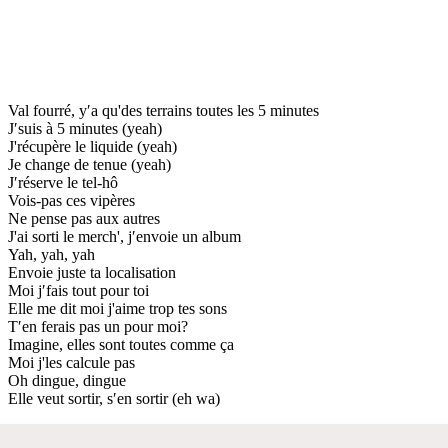
Val fourré, y′a qu'des terrains toutes les 5 minutes
J′suis à 5 minutes (yeah)
J'récupère le liquide (yeah)
Je change de tenue (yeah)
J′réserve le tel-hô
Vois-pas ces vipères
Ne pense pas aux autres
J'ai sorti le merch', j′envoie un album
Yah, yah, yah
Envoie juste ta localisation
Moi j′fais tout pour toi
Elle me dit moi j'aime trop tes sons
T′en ferais pas un pour moi?
Imagine, elles sont toutes comme ça
Moi j'les calcule pas
Oh dingue, dingue
Elle veut sortir, s′en sortir (eh wa)