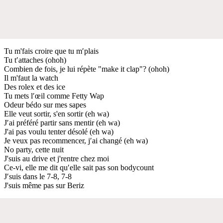
Tu m'fais croire que tu m′plais
Tu t′attaches (ohoh)
Combien de fois, je lui répète "make it clap"? (ohoh)
Il m'faut la watch
Des rolex et des ice
Tu mets l′œil comme Fetty Wap
Odeur bédo sur mes sapes
Elle veut sortir, s'en sortir (eh wa)
J′ai préféré partir sans mentir (eh wa)
J'ai pas voulu tenter désolé (eh wa)
Je veux pas recommencer, j′ai changé (eh wa)
No party, cette nuit
J'suis au drive et j'rentre chez moi
Ce-vi, elle me dit qu′elle sait pas son bodycount
J′suis dans le 7-8, 7-8
J'suis même pas sur Beriz