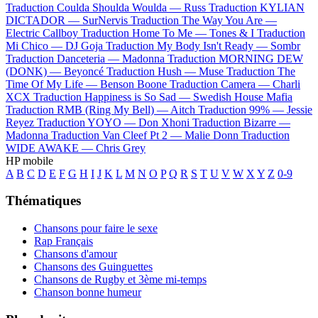
Traduction Coulda Shoulda Woulda —
Russ
Traduction KYLIAN
DICTADOR —
SurNervis
Traduction The Way You Are —
Electric Callboy
Traduction Home To Me —
Tones & I
Traduction
Mi Chico —
DJ Goja
Traduction My Body Isn't Ready —
Sombr
Traduction Danceteria —
Madonna
Traduction MORNING DEW
(DONK) —
Beyoncé
Traduction Hush —
Muse
Traduction The
Time Of My Life —
Benson Boone
Traduction Camera —
Charli
XCX
Traduction Happiness is So Sad —
Swedish House Mafia
Traduction RMB (Ring My Bell) —
Aitch
Traduction 99% —
Jessie
Reyez
Traduction YOYO —
Don Xhoni
Traduction Bizarre —
Madonna
Traduction Van Cleef Pt 2 —
Malie Donn
Traduction
WIDE AWAKE —
Chris Grey
HP mobile
A
B
C
D
E
F
G
H
I
J
K
L
M
N
O
P
Q
R
S
T
U
V
W
X
Y
Z
0-9
Thématiques
Chansons pour faire le sexe
Rap Français
Chansons d'amour
Chansons des Guinguettes
Chansons de Rugby et 3ème mi-temps
Chanson bonne humeur