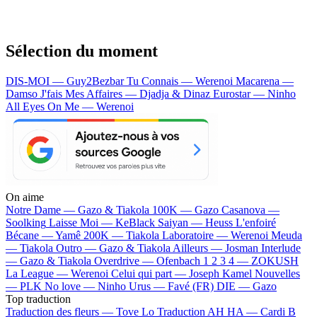
Sélection du moment
DIS-MOI — Guy2Bezbar
Tu Connais — Werenoi
Macarena —
Damso
J'fais Mes Affaires — Djadja & Dinaz
Eurostar — Ninho
All Eyes On Me — Werenoi
On aime
Notre Dame —
Gazo & Tiakola
100K —
Gazo
Casanova —
Soolking
Laisse Moi —
KeBlack
Saiyan —
Heuss L'enfoiré
Bécane —
Yamê
200K —
Tiakola
Laboratoire —
Werenoi
Meuda
—
Tiakola
Outro —
Gazo & Tiakola
Ailleurs —
Josman
Interlude
—
Gazo & Tiakola
Overdrive —
Ofenbach
1 2 3 4 —
ZOKUSH
La League —
Werenoi
Celui qui part —
Joseph Kamel
Nouvelles
—
PLK
No love —
Ninho
Urus —
Favé (FR)
DIE —
Gazo
Top traduction
Traduction des fleurs —
Tove Lo
Traduction AH HA —
Cardi B