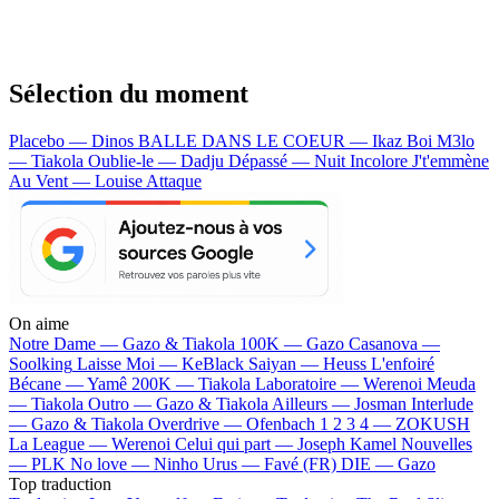
Sélection du moment
Placebo — Dinos
BALLE DANS LE COEUR — Ikaz Boi
M3lo
— Tiakola
Oublie-le — Dadju
Dépassé — Nuit Incolore
J't'emmène
Au Vent — Louise Attaque
On aime
Notre Dame —
Gazo & Tiakola
100K —
Gazo
Casanova —
Soolking
Laisse Moi —
KeBlack
Saiyan —
Heuss L'enfoiré
Bécane —
Yamê
200K —
Tiakola
Laboratoire —
Werenoi
Meuda
—
Tiakola
Outro —
Gazo & Tiakola
Ailleurs —
Josman
Interlude
—
Gazo & Tiakola
Overdrive —
Ofenbach
1 2 3 4 —
ZOKUSH
La League —
Werenoi
Celui qui part —
Joseph Kamel
Nouvelles
—
PLK
No love —
Ninho
Urus —
Favé (FR)
DIE —
Gazo
Top traduction