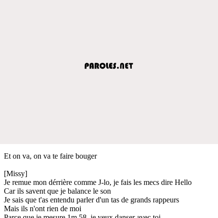
Et on va, on va te faire bouger
[Missy]
Je remue mon dérrière comme J-lo, je fais les mecs dire Hello
Car ils savent que je balance le son
Je sais que t'as entendu parler d'un tas de grands rappeurs
Mais ils n'ont rien de moi
Parce que je mesure 1m 58, je veux danser avec toi