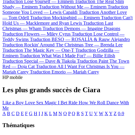
Traduction Lose Yourself —
Eminem
Traduction The Real Slim
Shady —
Eminem
Traduction Without Me —
Eminem
Traduction
Someone You Loved —
Lewis Capaldi
Traduction Another Love
—
Tom Odell
Traduction Mockingbird —
Eminem
Traduction Can't
Hold Us —
Macklemore and Ryan Lewis
Traduction Last
Christmas —
Wham
Traduction Demons —
Imagine Dragons
Traduction Flowers —
Miley Cyrus
Traduction Lose Control —
Teddy Swims
Traduction BESO —
ROSALÍA & Rauw Alejandro
Traduction Rockin' Around The Christmas Tree —
Brenda Lee
Traduction The Magic Key —
One-T
Traduction Godzilla —
Eminem
Traduction What Was I Made For? —
Billie Eilish
Traduction Special —
Dave & Tiakola
Traduction Paint The Town
Red —
Doja Cat
Traduction All I Want For Christmas Is You —
Mariah Carey
Traduction Emorio —
Mariah Carey
HP mobile
Les plus grands succès de Ciara
Like a Boy
Love Sex Magic
I Bet
Ride
How We Roll
Dance With
Me
A
B
C
D
E
F
G
H
I
J
K
L
M
N
O
P
Q
R
S
T
U
V
W
X
Y
Z
0-9
Thématiques