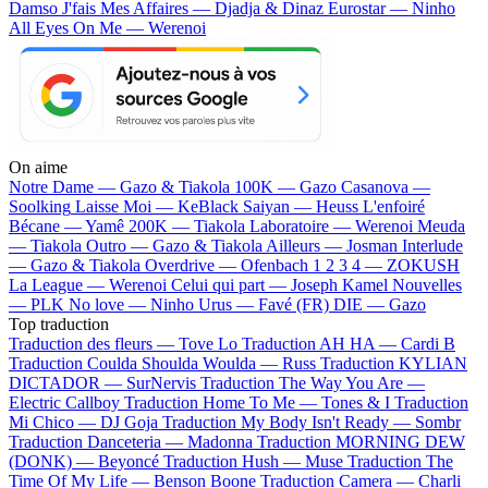
Damso
J'fais Mes Affaires — Djadja & Dinaz
Eurostar — Ninho
All Eyes On Me — Werenoi
On aime
Notre Dame —
Gazo & Tiakola
100K —
Gazo
Casanova —
Soolking
Laisse Moi —
KeBlack
Saiyan —
Heuss L'enfoiré
Bécane —
Yamê
200K —
Tiakola
Laboratoire —
Werenoi
Meuda
—
Tiakola
Outro —
Gazo & Tiakola
Ailleurs —
Josman
Interlude
—
Gazo & Tiakola
Overdrive —
Ofenbach
1 2 3 4 —
ZOKUSH
La League —
Werenoi
Celui qui part —
Joseph Kamel
Nouvelles
—
PLK
No love —
Ninho
Urus —
Favé (FR)
DIE —
Gazo
Top traduction
Traduction des fleurs —
Tove Lo
Traduction AH HA —
Cardi B
Traduction Coulda Shoulda Woulda —
Russ
Traduction KYLIAN
DICTADOR —
SurNervis
Traduction The Way You Are —
Electric Callboy
Traduction Home To Me —
Tones & I
Traduction
Mi Chico —
DJ Goja
Traduction My Body Isn't Ready —
Sombr
Traduction Danceteria —
Madonna
Traduction MORNING DEW
(DONK) —
Beyoncé
Traduction Hush —
Muse
Traduction The
Time Of My Life —
Benson Boone
Traduction Camera —
Charli