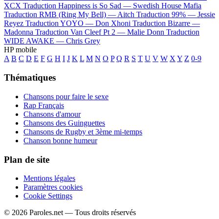
XCX
Traduction Happiness is So Sad —
Swedish House Mafia
Traduction RMB (Ring My Bell) —
Aitch
Traduction 99% —
Jessie
Reyez
Traduction YOYO —
Don Xhoni
Traduction Bizarre —
Madonna
Traduction Van Cleef Pt 2 —
Malie Donn
Traduction
WIDE AWAKE —
Chris Grey
HP mobile
A
B
C
D
E
F
G
H
I
J
K
L
M
N
O
P
Q
R
S
T
U
V
W
X
Y
Z
0-9
Thématiques
Chansons pour faire le sexe
Rap Français
Chansons d'amour
Chansons des Guinguettes
Chansons de Rugby et 3ème mi-temps
Chanson bonne humeur
Plan de site
Mentions légales
Paramètres cookies
Cookie Settings
© 2026 Paroles.net — Tous droits réservés