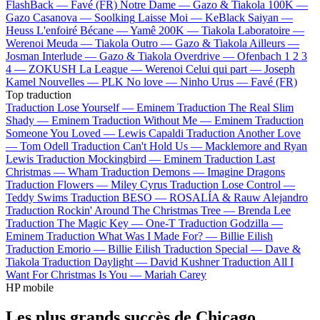
FlashBack —
Favé (FR)
Notre Dame —
Gazo & Tiakola
100K —
Gazo
Casanova —
Soolking
Laisse Moi —
KeBlack
Saiyan —
Heuss L'enfoiré
Bécane —
Yamê
200K —
Tiakola
Laboratoire —
Werenoi
Meuda —
Tiakola
Outro —
Gazo & Tiakola
Ailleurs —
Josman
Interlude —
Gazo & Tiakola
Overdrive —
Ofenbach
1 2 3
4 —
ZOKUSH
La League —
Werenoi
Celui qui part —
Joseph
Kamel
Nouvelles —
PLK
No love —
Ninho
Urus —
Favé (FR)
Top traduction
Traduction Lose Yourself —
Eminem
Traduction The Real Slim
Shady —
Eminem
Traduction Without Me —
Eminem
Traduction
Someone You Loved —
Lewis Capaldi
Traduction Another Love
—
Tom Odell
Traduction Can't Hold Us —
Macklemore and Ryan
Lewis
Traduction Mockingbird —
Eminem
Traduction Last
Christmas —
Wham
Traduction Demons —
Imagine Dragons
Traduction Flowers —
Miley Cyrus
Traduction Lose Control —
Teddy Swims
Traduction BESO —
ROSALÍA & Rauw Alejandro
Traduction Rockin' Around The Christmas Tree —
Brenda Lee
Traduction The Magic Key —
One-T
Traduction Godzilla —
Eminem
Traduction What Was I Made For? —
Billie Eilish
Traduction Emorio —
Billie Eilish
Traduction Special —
Dave &
Tiakola
Traduction Daylight —
David Kushner
Traduction All I
Want For Christmas Is You —
Mariah Carey
HP mobile
Les plus grands succès de Chicago