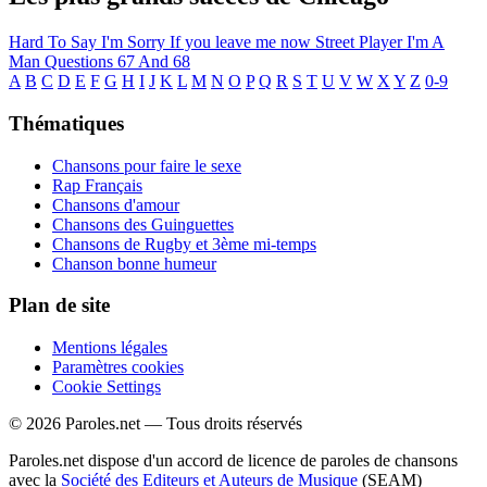
Hard To Say I'm Sorry
If you leave me now
Street Player
I'm A
Man
Questions 67 And 68
A
B
C
D
E
F
G
H
I
J
K
L
M
N
O
P
Q
R
S
T
U
V
W
X
Y
Z
0-9
Thématiques
Chansons pour faire le sexe
Rap Français
Chansons d'amour
Chansons des Guinguettes
Chansons de Rugby et 3ème mi-temps
Chanson bonne humeur
Plan de site
Mentions légales
Paramètres cookies
Cookie Settings
© 2026 Paroles.net — Tous droits réservés
Paroles.net dispose d'un accord de licence de paroles de chansons
avec la
Société des Editeurs et Auteurs de Musique
(SEAM)