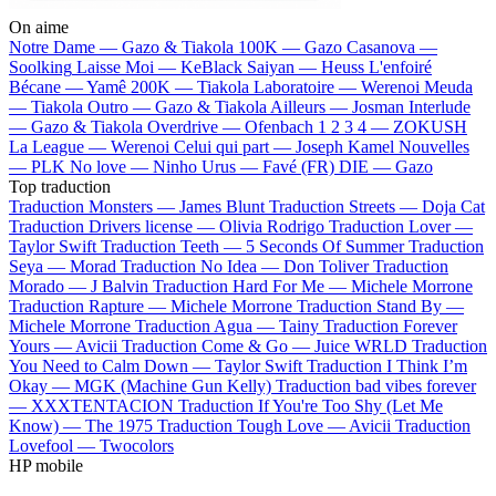
On aime
Notre Dame —
Gazo & Tiakola
100K —
Gazo
Casanova —
Soolking
Laisse Moi —
KeBlack
Saiyan —
Heuss L'enfoiré
Bécane —
Yamê
200K —
Tiakola
Laboratoire —
Werenoi
Meuda
—
Tiakola
Outro —
Gazo & Tiakola
Ailleurs —
Josman
Interlude
—
Gazo & Tiakola
Overdrive —
Ofenbach
1 2 3 4 —
ZOKUSH
La League —
Werenoi
Celui qui part —
Joseph Kamel
Nouvelles
—
PLK
No love —
Ninho
Urus —
Favé (FR)
DIE —
Gazo
Top traduction
Traduction Monsters —
James Blunt
Traduction Streets —
Doja Cat
Traduction Drivers license —
Olivia Rodrigo
Traduction Lover —
Taylor Swift
Traduction Teeth —
5 Seconds Of Summer
Traduction
Seya —
Morad
Traduction No Idea —
Don Toliver
Traduction
Morado —
J Balvin
Traduction Hard For Me —
Michele Morrone
Traduction Rapture —
Michele Morrone
Traduction Stand By —
Michele Morrone
Traduction Agua —
Tainy
Traduction Forever
Yours —
Avicii
Traduction Come & Go —
Juice WRLD
Traduction
You Need to Calm Down —
Taylor Swift
Traduction I Think I’m
Okay —
MGK (Machine Gun Kelly)
Traduction bad vibes forever
—
XXXTENTACION
Traduction If You're Too Shy (Let Me
Know) —
The 1975
Traduction Tough Love —
Avicii
Traduction
Lovefool —
Twocolors
HP mobile