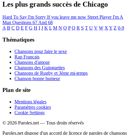
Les plus grands succès de Chicago
Hard To Say I'm Sorry
If you leave me now
Street Player
I'm A
Man
Questions 67 And 68
A
B
C
D
E
F
G
H
I
J
K
L
M
N
O
P
Q
R
S
T
U
V
W
X
Y
Z
0-9
Thématiques
Chansons pour faire le sexe
Rap Français
Chansons d'amour
Chansons des Guinguettes
Chansons de Rugby et 3ème mi-temps
Chanson bonne humeur
Plan de site
Mentions légales
Paramètres cookies
Cookie Settings
© 2026 Paroles.net — Tous droits réservés
Paroles.net dispose d'un accord de licence de paroles de chansons