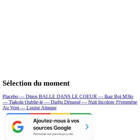
Sélection du moment
Placebo — Dinos
BALLE DANS LE COEUR — Ikaz Boi
M3lo
— Tiakola
Oublie-le — Dadju
Dépassé — Nuit Incolore
J't'emmène
Au Vent — Louise Attaque