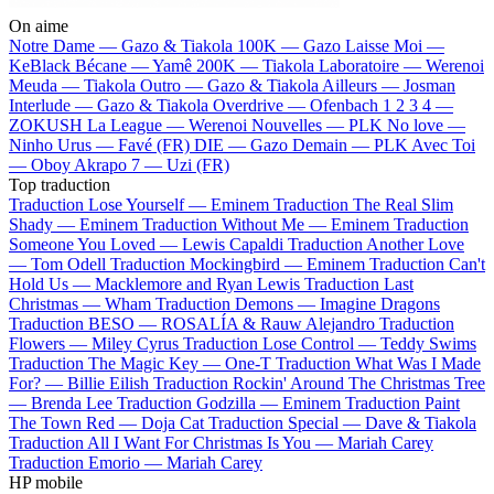
On aime
Notre Dame —
Gazo & Tiakola
100K —
Gazo
Laisse Moi —
KeBlack
Bécane —
Yamê
200K —
Tiakola
Laboratoire —
Werenoi
Meuda —
Tiakola
Outro —
Gazo & Tiakola
Ailleurs —
Josman
Interlude —
Gazo & Tiakola
Overdrive —
Ofenbach
1 2 3 4 —
ZOKUSH
La League —
Werenoi
Nouvelles —
PLK
No love —
Ninho
Urus —
Favé (FR)
DIE —
Gazo
Demain —
PLK
Avec Toi
—
Oboy
Akrapo 7 —
Uzi (FR)
Top traduction
Traduction Lose Yourself —
Eminem
Traduction The Real Slim
Shady —
Eminem
Traduction Without Me —
Eminem
Traduction
Someone You Loved —
Lewis Capaldi
Traduction Another Love
—
Tom Odell
Traduction Mockingbird —
Eminem
Traduction Can't
Hold Us —
Macklemore and Ryan Lewis
Traduction Last
Christmas —
Wham
Traduction Demons —
Imagine Dragons
Traduction BESO —
ROSALÍA & Rauw Alejandro
Traduction
Flowers —
Miley Cyrus
Traduction Lose Control —
Teddy Swims
Traduction The Magic Key —
One-T
Traduction What Was I Made
For? —
Billie Eilish
Traduction Rockin' Around The Christmas Tree
—
Brenda Lee
Traduction Godzilla —
Eminem
Traduction Paint
The Town Red —
Doja Cat
Traduction Special —
Dave & Tiakola
Traduction All I Want For Christmas Is You —
Mariah Carey
Traduction Emorio —
Mariah Carey
HP mobile