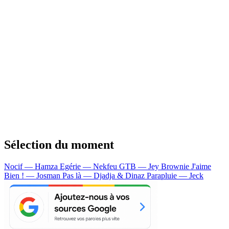
Sélection du moment
Nocif — Hamza
Egérie — Nekfeu
GTB — Jey Brownie
J'aime
Bien ! — Josman
Pas là — Djadja & Dinaz
Parapluie — Jeck