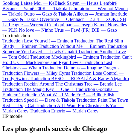
Soolking
Laisse Moi —
KeBlack
Saiyan —
Heuss L'enfoiré
Bécane —
Yamê
200K —
Tiakola
Laboratoire —
Werenoi
Meuda
—
Tiakola
Outro —
Gazo & Tiakola
Ailleurs —
Josman
Interlude
—
Gazo & Tiakola
Overdrive —
Ofenbach
1 2 3 4 —
ZOKUSH
La League —
Werenoi
Celui qui part —
Joseph Kamel
Nouvelles
—
PLK
No love —
Ninho
Urus —
Favé (FR)
DIE —
Gazo
Top traduction
Traduction Lose Yourself —
Eminem
Traduction The Real Slim
Shady —
Eminem
Traduction Without Me —
Eminem
Traduction
Someone You Loved —
Lewis Capaldi
Traduction Another Love
—
Tom Odell
Traduction Mockingbird —
Eminem
Traduction Can't
Hold Us —
Macklemore and Ryan Lewis
Traduction Last
Christmas —
Wham
Traduction Demons —
Imagine Dragons
Traduction Flowers —
Miley Cyrus
Traduction Lose Control —
Teddy Swims
Traduction BESO —
ROSALÍA & Rauw Alejandro
Traduction Rockin' Around The Christmas Tree —
Brenda Lee
Traduction The Magic Key —
One-T
Traduction Godzilla —
Eminem
Traduction What Was I Made For? —
Billie Eilish
Traduction Special —
Dave & Tiakola
Traduction Paint The Town
Red —
Doja Cat
Traduction All I Want For Christmas Is You —
Mariah Carey
Traduction Emorio —
Mariah Carey
HP mobile
Les plus grands succès de Chicago