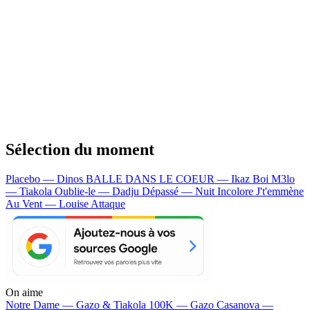
Sélection du moment
Placebo — Dinos
BALLE DANS LE COEUR — Ikaz Boi
M3lo
— Tiakola
Oublie-le — Dadju
Dépassé — Nuit Incolore
J't'emmène
Au Vent — Louise Attaque
On aime
Notre Dame —
Gazo & Tiakola
100K —
Gazo
Casanova —