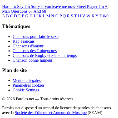
Hard To Say I'm Sorry
If you leave me now
Street Player
I'm A
Man
Questions 67 And 68
A
B
C
D
E
F
G
H
I
J
K
L
M
N
O
P
Q
R
S
T
U
V
W
X
Y
Z
0-9
Thématiques
Chansons pour faire le sexe
Rap Français
Chansons d'amour
Chansons des Guinguettes
Chansons de Rugby et 3ème mi-temps
Chanson bonne humeur
Plan de site
Mentions légales
Paramètres cookies
Cookie Settings
© 2026 Paroles.net — Tous droits réservés
Paroles.net dispose d'un accord de licence de paroles de chansons
avec la
Société des Editeurs et Auteurs de Musique
(SEAM)