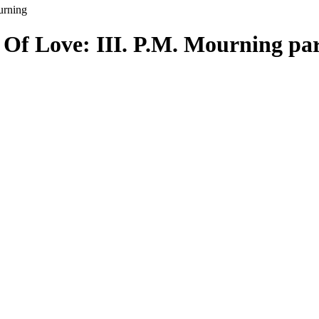
urning
 Of Love: III. P.M. Mourning pa