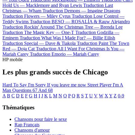
Hold Us —
Macklemore and Ryan Lewis
Traduction Last
Christmas —
Wham
Traduction Demons —
Imagine Dragons
Traduction Flowers —
Miley Cyrus
Traduction Lose Control —
Teddy Swims
Traduction BESO —
ROSALÍA & Rauw Alejandro
Traduction Rockin' Around The Christmas Tree —
Brenda Lee
Traduction The Magic Key —
One-T
Traduction Godzilla —
Eminem
Traduction What Was I Made For? —
Billie Eilish
Traduction Special —
Dave & Tiakola
Traduction Paint The Town
Red —
Doja Cat
Traduction All I Want For Christmas Is You —
Mariah Carey
Traduction Emorio —
Mariah Carey
HP mobile
Les plus grands succès de Chicago
Hard To Say I'm Sorry
If you leave me now
Street Player
I'm A
Man
Questions 67 And 68
A
B
C
D
E
F
G
H
I
J
K
L
M
N
O
P
Q
R
S
T
U
V
W
X
Y
Z
0-9
Thématiques
Chansons pour faire le sexe
Rap Français
Chansons d'amour