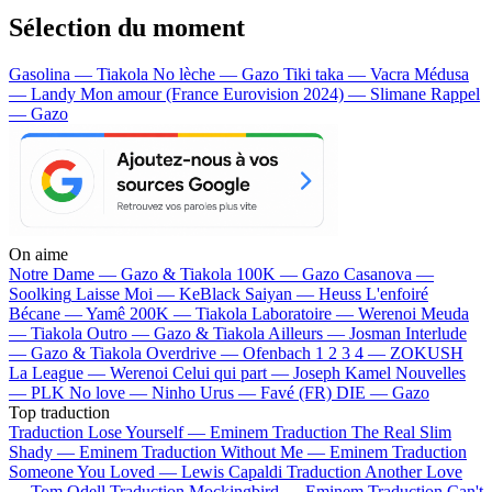
Sélection du moment
Gasolina — Tiakola
No lèche — Gazo
Tiki taka — Vacra
Médusa
— Landy
Mon amour (France Eurovision 2024) — Slimane
Rappel
— Gazo
On aime
Notre Dame —
Gazo & Tiakola
100K —
Gazo
Casanova —
Soolking
Laisse Moi —
KeBlack
Saiyan —
Heuss L'enfoiré
Bécane —
Yamê
200K —
Tiakola
Laboratoire —
Werenoi
Meuda
—
Tiakola
Outro —
Gazo & Tiakola
Ailleurs —
Josman
Interlude
—
Gazo & Tiakola
Overdrive —
Ofenbach
1 2 3 4 —
ZOKUSH
La League —
Werenoi
Celui qui part —
Joseph Kamel
Nouvelles
—
PLK
No love —
Ninho
Urus —
Favé (FR)
DIE —
Gazo
Top traduction
Traduction Lose Yourself —
Eminem
Traduction The Real Slim
Shady —
Eminem
Traduction Without Me —
Eminem
Traduction
Someone You Loved —
Lewis Capaldi
Traduction Another Love
—
Tom Odell
Traduction Mockingbird —
Eminem
Traduction Can't