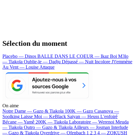
Sélection du moment
Placebo — Dinos
BALLE DANS LE COEUR — Ikaz Boi
M3lo
— Tiakola
Oublie-le — Dadju
Dépassé — Nuit Incolore
J't'emmène
Au Vent — Louise Attaque
On aime
Notre Dame —
Gazo & Tiakola
100K —
Gazo
Casanova —
Soolking
Laisse Moi —
KeBlack
Saiyan —
Heuss L'enfoiré
Bécane —
Yamê
200K —
Tiakola
Laboratoire —
Werenoi
Meuda
—
Tiakola
Outro —
Gazo & Tiakola
Ailleurs —
Josman
Interlude
—
Gazo & Tiakola
Overdrive —
Ofenbach
1 2 3 4 —
ZOKUSH