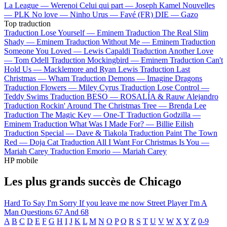
La League —
Werenoi
Celui qui part —
Joseph Kamel
Nouvelles
—
PLK
No love —
Ninho
Urus —
Favé (FR)
DIE —
Gazo
Top traduction
Traduction Lose Yourself —
Eminem
Traduction The Real Slim
Shady —
Eminem
Traduction Without Me —
Eminem
Traduction
Someone You Loved —
Lewis Capaldi
Traduction Another Love
—
Tom Odell
Traduction Mockingbird —
Eminem
Traduction Can't
Hold Us —
Macklemore and Ryan Lewis
Traduction Last
Christmas —
Wham
Traduction Demons —
Imagine Dragons
Traduction Flowers —
Miley Cyrus
Traduction Lose Control —
Teddy Swims
Traduction BESO —
ROSALÍA & Rauw Alejandro
Traduction Rockin' Around The Christmas Tree —
Brenda Lee
Traduction The Magic Key —
One-T
Traduction Godzilla —
Eminem
Traduction What Was I Made For? —
Billie Eilish
Traduction Special —
Dave & Tiakola
Traduction Paint The Town
Red —
Doja Cat
Traduction All I Want For Christmas Is You —
Mariah Carey
Traduction Emorio —
Mariah Carey
HP mobile
Les plus grands succès de Chicago
Hard To Say I'm Sorry
If you leave me now
Street Player
I'm A
Man
Questions 67 And 68
A
B
C
D
E
F
G
H
I
J
K
L
M
N
O
P
Q
R
S
T
U
V
W
X
Y
Z
0-9