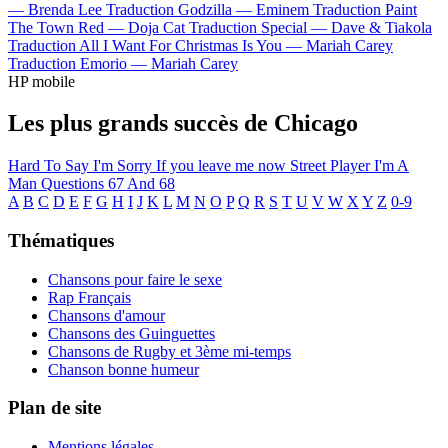
—
Brenda Lee
Traduction Godzilla —
Eminem
Traduction Paint
The Town Red —
Doja Cat
Traduction Special —
Dave & Tiakola
Traduction All I Want For Christmas Is You —
Mariah Carey
Traduction Emorio —
Mariah Carey
HP mobile
Les plus grands succès de Chicago
Hard To Say I'm Sorry
If you leave me now
Street Player
I'm A
Man
Questions 67 And 68
A
B
C
D
E
F
G
H
I
J
K
L
M
N
O
P
Q
R
S
T
U
V
W
X
Y
Z
0-9
Thématiques
Chansons pour faire le sexe
Rap Français
Chansons d'amour
Chansons des Guinguettes
Chansons de Rugby et 3ème mi-temps
Chanson bonne humeur
Plan de site
Mentions légales