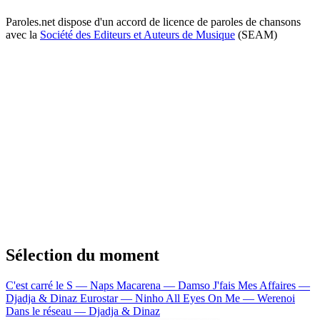
Paroles.net dispose d'un accord de licence de paroles de chansons
avec la
Société des Editeurs et Auteurs de Musique
(SEAM)
Sélection du moment
C'est carré le S — Naps
Macarena — Damso
J'fais Mes Affaires —
Djadja & Dinaz
Eurostar — Ninho
All Eyes On Me — Werenoi
Dans le réseau — Djadja & Dinaz