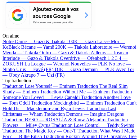
On aime
Notre Dame —
Gazo & Tiakola
100K —
Gazo
Laisse Moi —
KeBlack
Bécane —
Yamê
200K —
Tiakola
Laboratoire —
Werenoi
Meuda —
Tiakola
Outro —
Gazo & Tiakola
Ailleurs —
Josman
Interlude —
Gazo & Tiakola
Overdrive —
Ofenbach
1 2 3 4 —
ZOKUSH
La League —
Werenoi
Nouvelles —
PLK
No love —
Ninho
Urus —
Favé (FR)
DIE —
Gazo
Demain —
PLK
Avec Toi
—
Oboy
Akrapo 7 —
Uzi (FR)
Top traduction
Traduction Lose Yourself —
Eminem
Traduction The Real Slim
Shady —
Eminem
Traduction Without Me —
Eminem
Traduction
Someone You Loved —
Lewis Capaldi
Traduction Another Love
—
Tom Odell
Traduction Mockingbird —
Eminem
Traduction Can't
Hold Us —
Macklemore and Ryan Lewis
Traduction Last
Christmas —
Wham
Traduction Demons —
Imagine Dragons
Traduction BESO —
ROSALÍA & Rauw Alejandro
Traduction
Flowers —
Miley Cyrus
Traduction Lose Control —
Teddy Swims
Traduction The Magic Key —
One-T
Traduction What Was I Made
For? —
Billie Eilish
Traduction Rockin' Around The Christmas Tree