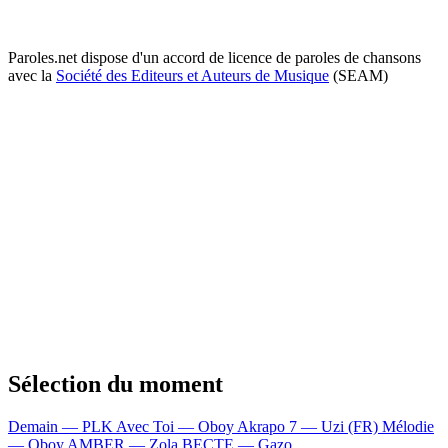
Paroles.net dispose d'un accord de licence de paroles de chansons
avec la
Société des Editeurs et Auteurs de Musique
(SEAM)
Sélection du moment
Demain — PLK
Avec Toi — Oboy
Akrapo 7 — Uzi (FR)
Mélodie
— Oboy
AMBER — Zola
BECTE — Gazo