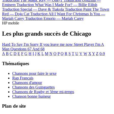
Traduction The Magic Key —
One-T
Traduction Godzilla —
Eminem
Traduction What Was I Made For? —
Billie Eilish
Traduction Special —
Dave & Tiakola
Traduction Paint The Town
Red —
Doja Cat
Traduction All I Want For Christmas Is You —
Mariah Carey
Traduction Emorio —
Mariah Carey
HP mobile
Les plus grands succès de Chicago
Hard To Say I'm Sorry
If you leave me now
Street Player
I'm A
Man
Questions 67 And 68
A
B
C
D
E
F
G
H
I
J
K
L
M
N
O
P
Q
R
S
T
U
V
W
X
Y
Z
0-9
Thématiques
Chansons pour faire le sexe
Rap Français
Chansons d'amour
Chansons des Guinguettes
Chansons de Rugby et 3ème mi-temps
Chanson bonne humeur
Plan de site