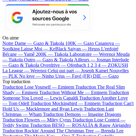
On aime
Notre Dame —
Gazo & Tiakola
100K —
Gazo
Casanova —
Soolking
Laisse Moi —
KeBlack
Saiyan —
Heuss L'enfoiré
Bécane —
Yamê
200K —
Tiakola
Laboratoire —
Werenoi
Meuda
—
Tiakola
Outro —
Gazo & Tiakola
Ailleurs —
Josman
Interlude
—
Gazo & Tiakola
Overdrive —
Ofenbach
1 2 3 4 —
ZOKUSH
La League —
Werenoi
Celui qui part —
Joseph Kamel
Nouvelles
—
PLK
No love —
Ninho
Urus —
Favé (FR)
DIE —
Gazo
Top traduction
Traduction Lose Yourself —
Eminem
Traduction The Real Slim
Shady —
Eminem
Traduction Without Me —
Eminem
Traduction
Someone You Loved —
Lewis Capaldi
Traduction Another Love
—
Tom Odell
Traduction Mockingbird —
Eminem
Traduction Can't
Hold Us —
Macklemore and Ryan Lewis
Traduction Last
Christmas —
Wham
Traduction Demons —
Imagine Dragons
Traduction Flowers —
Miley Cyrus
Traduction Lose Control —
Teddy Swims
Traduction BESO —
ROSALÍA & Rauw Alejandro
Traduction Rockin' Around The Christmas Tree —
Brenda Lee