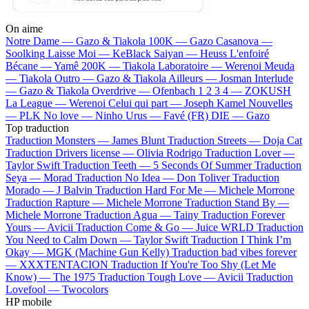
On aime
Notre Dame —
Gazo & Tiakola
100K —
Gazo
Casanova —
Soolking
Laisse Moi —
KeBlack
Saiyan —
Heuss L'enfoiré
Bécane —
Yamê
200K —
Tiakola
Laboratoire —
Werenoi
Meuda
—
Tiakola
Outro —
Gazo & Tiakola
Ailleurs —
Josman
Interlude
—
Gazo & Tiakola
Overdrive —
Ofenbach
1 2 3 4 —
ZOKUSH
La League —
Werenoi
Celui qui part —
Joseph Kamel
Nouvelles
—
PLK
No love —
Ninho
Urus —
Favé (FR)
DIE —
Gazo
Top traduction
Traduction Monsters —
James Blunt
Traduction Streets —
Doja Cat
Traduction Drivers license —
Olivia Rodrigo
Traduction Lover —
Taylor Swift
Traduction Teeth —
5 Seconds Of Summer
Traduction
Seya —
Morad
Traduction No Idea —
Don Toliver
Traduction
Morado —
J Balvin
Traduction Hard For Me —
Michele Morrone
Traduction Rapture —
Michele Morrone
Traduction Stand By —
Michele Morrone
Traduction Agua —
Tainy
Traduction Forever
Yours —
Avicii
Traduction Come & Go —
Juice WRLD
Traduction
You Need to Calm Down —
Taylor Swift
Traduction I Think I’m
Okay —
MGK (Machine Gun Kelly)
Traduction bad vibes forever
—
XXXTENTACION
Traduction If You're Too Shy (Let Me
Know) —
The 1975
Traduction Tough Love —
Avicii
Traduction
Lovefool —
Twocolors
HP mobile