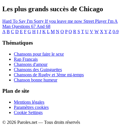
Les plus grands succès de Chicago
Hard To Say I'm Sorry
If you leave me now
Street Player
I'm A
Man
Questions 67 And 68
A
B
C
D
E
F
G
H
I
J
K
L
M
N
O
P
Q
R
S
T
U
V
W
X
Y
Z
0-9
Thématiques
Chansons pour faire le sexe
Rap Français
Chansons d'amour
Chansons des Guinguettes
Chansons de Rugby et 3ème mi-temps
Chanson bonne humeur
Plan de site
Mentions légales
Paramètres cookies
Cookie Settings
© 2026 Paroles.net — Tous droits réservés