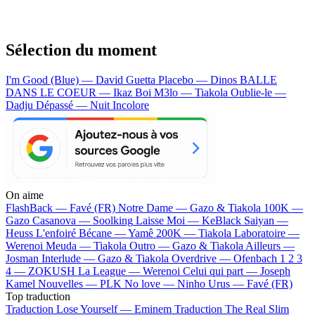
Sélection du moment
I'm Good (Blue) — David Guetta
Placebo — Dinos
BALLE
DANS LE COEUR — Ikaz Boi
M3lo — Tiakola
Oublie-le —
Dadju
Dépassé — Nuit Incolore
On aime
FlashBack —
Favé (FR)
Notre Dame —
Gazo & Tiakola
100K —
Gazo
Casanova —
Soolking
Laisse Moi —
KeBlack
Saiyan —
Heuss L'enfoiré
Bécane —
Yamê
200K —
Tiakola
Laboratoire —
Werenoi
Meuda —
Tiakola
Outro —
Gazo & Tiakola
Ailleurs —
Josman
Interlude —
Gazo & Tiakola
Overdrive —
Ofenbach
1 2 3
4 —
ZOKUSH
La League —
Werenoi
Celui qui part —
Joseph
Kamel
Nouvelles —
PLK
No love —
Ninho
Urus —
Favé (FR)
Top traduction
Traduction Lose Yourself —
Eminem
Traduction The Real Slim