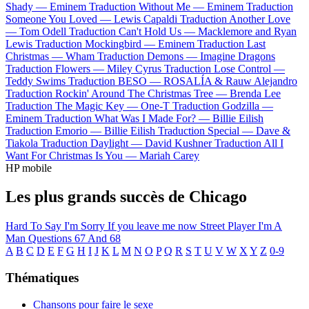
Shady —
Eminem
Traduction Without Me —
Eminem
Traduction
Someone You Loved —
Lewis Capaldi
Traduction Another Love
—
Tom Odell
Traduction Can't Hold Us —
Macklemore and Ryan
Lewis
Traduction Mockingbird —
Eminem
Traduction Last
Christmas —
Wham
Traduction Demons —
Imagine Dragons
Traduction Flowers —
Miley Cyrus
Traduction Lose Control —
Teddy Swims
Traduction BESO —
ROSALÍA & Rauw Alejandro
Traduction Rockin' Around The Christmas Tree —
Brenda Lee
Traduction The Magic Key —
One-T
Traduction Godzilla —
Eminem
Traduction What Was I Made For? —
Billie Eilish
Traduction Emorio —
Billie Eilish
Traduction Special —
Dave &
Tiakola
Traduction Daylight —
David Kushner
Traduction All I
Want For Christmas Is You —
Mariah Carey
HP mobile
Les plus grands succès de Chicago
Hard To Say I'm Sorry
If you leave me now
Street Player
I'm A
Man
Questions 67 And 68
A
B
C
D
E
F
G
H
I
J
K
L
M
N
O
P
Q
R
S
T
U
V
W
X
Y
Z
0-9
Thématiques
Chansons pour faire le sexe