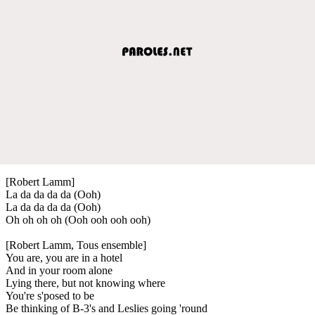
[Robert Lamm]
La da da da da (Ooh)
La da da da da (Ooh)
Oh oh oh oh (Ooh ooh ooh ooh)
[Robert Lamm, Tous ensemble]
You are, you are in a hotel
And in your room alone
Lying there, but not knowing where
You're s'posed to be
Be thinking of B-3's and Leslies going 'round