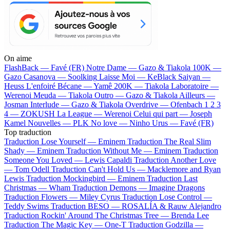
On aime
FlashBack —
Favé (FR)
Notre Dame —
Gazo & Tiakola
100K —
Gazo
Casanova —
Soolking
Laisse Moi —
KeBlack
Saiyan —
Heuss L'enfoiré
Bécane —
Yamê
200K —
Tiakola
Laboratoire —
Werenoi
Meuda —
Tiakola
Outro —
Gazo & Tiakola
Ailleurs —
Josman
Interlude —
Gazo & Tiakola
Overdrive —
Ofenbach
1 2 3
4 —
ZOKUSH
La League —
Werenoi
Celui qui part —
Joseph
Kamel
Nouvelles —
PLK
No love —
Ninho
Urus —
Favé (FR)
Top traduction
Traduction Lose Yourself —
Eminem
Traduction The Real Slim
Shady —
Eminem
Traduction Without Me —
Eminem
Traduction
Someone You Loved —
Lewis Capaldi
Traduction Another Love
—
Tom Odell
Traduction Can't Hold Us —
Macklemore and Ryan
Lewis
Traduction Mockingbird —
Eminem
Traduction Last
Christmas —
Wham
Traduction Demons —
Imagine Dragons
Traduction Flowers —
Miley Cyrus
Traduction Lose Control —
Teddy Swims
Traduction BESO —
ROSALÍA & Rauw Alejandro
Traduction Rockin' Around The Christmas Tree —
Brenda Lee
Traduction The Magic Key —
One-T
Traduction Godzilla —