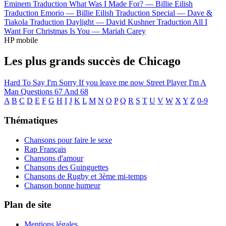
Eminem
Traduction What Was I Made For? —
Billie Eilish
Traduction Emorio —
Billie Eilish
Traduction Special —
Dave &
Tiakola
Traduction Daylight —
David Kushner
Traduction All I
Want For Christmas Is You —
Mariah Carey
HP mobile
Les plus grands succès de Chicago
Hard To Say I'm Sorry
If you leave me now
Street Player
I'm A
Man
Questions 67 And 68
A
B
C
D
E
F
G
H
I
J
K
L
M
N
O
P
Q
R
S
T
U
V
W
X
Y
Z
0-9
Thématiques
Chansons pour faire le sexe
Rap Français
Chansons d'amour
Chansons des Guinguettes
Chansons de Rugby et 3ème mi-temps
Chanson bonne humeur
Plan de site
Mentions légales