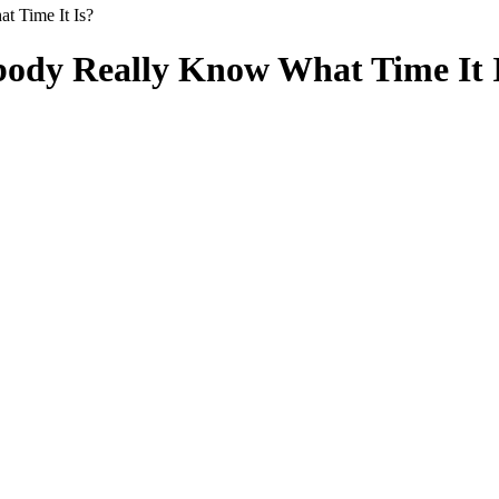
 Time It Is?
ybody Really Know What Time It 