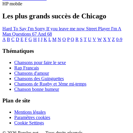
HP mobile
Les plus grands succès de Chicago
Hard To Say I'm Sorry
If you leave me now
Street Player
I'm A
Man
Questions 67 And 68
A
B
C
D
E
F
G
H
I
J
K
L
M
N
O
P
Q
R
S
T
U
V
W
X
Y
Z
0-9
Thématiques
Chansons pour faire le sexe
Rap Français
Chansons d'amour
Chansons des Guinguettes
Chansons de Rugby et 3ème mi-temps
Chanson bonne humeur
Plan de site
Mentions légales
Paramètres cookies
Cookie Settings
© 2026 Paroles.net — Tous droits réservés