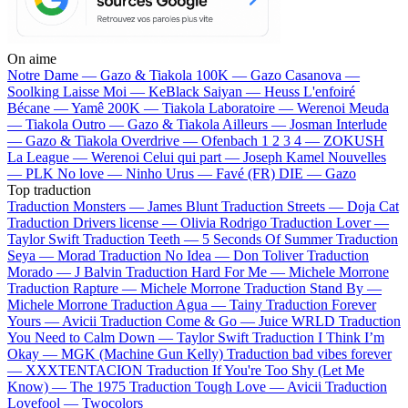
On aime
Notre Dame —
Gazo & Tiakola
100K —
Gazo
Casanova —
Soolking
Laisse Moi —
KeBlack
Saiyan —
Heuss L'enfoiré
Bécane —
Yamê
200K —
Tiakola
Laboratoire —
Werenoi
Meuda
—
Tiakola
Outro —
Gazo & Tiakola
Ailleurs —
Josman
Interlude
—
Gazo & Tiakola
Overdrive —
Ofenbach
1 2 3 4 —
ZOKUSH
La League —
Werenoi
Celui qui part —
Joseph Kamel
Nouvelles
—
PLK
No love —
Ninho
Urus —
Favé (FR)
DIE —
Gazo
Top traduction
Traduction Monsters —
James Blunt
Traduction Streets —
Doja Cat
Traduction Drivers license —
Olivia Rodrigo
Traduction Lover —
Taylor Swift
Traduction Teeth —
5 Seconds Of Summer
Traduction
Seya —
Morad
Traduction No Idea —
Don Toliver
Traduction
Morado —
J Balvin
Traduction Hard For Me —
Michele Morrone
Traduction Rapture —
Michele Morrone
Traduction Stand By —
Michele Morrone
Traduction Agua —
Tainy
Traduction Forever
Yours —
Avicii
Traduction Come & Go —
Juice WRLD
Traduction
You Need to Calm Down —
Taylor Swift
Traduction I Think I’m
Okay —
MGK (Machine Gun Kelly)
Traduction bad vibes forever
—
XXXTENTACION
Traduction If You're Too Shy (Let Me
Know) —
The 1975
Traduction Tough Love —
Avicii
Traduction
Lovefool —
Twocolors