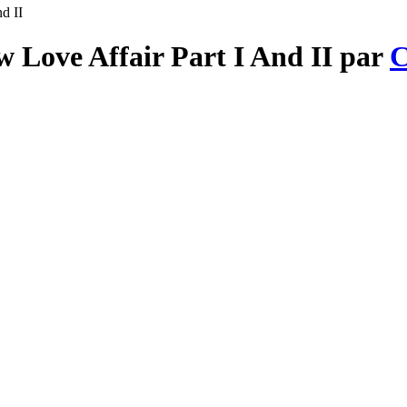
d II
w Love Affair Part I And II par
C