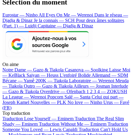
Sélection du moment
Eurostar — Ninho
All Eyes On Me — Werenoi
Dans le réseau —
Djadja & Dinaz
Je la connais — SCH
Pour deux âmes solitaires
(Part. 1) — Luidji
Capitaine — Djadja & Dinaz
On aime
Notre Dame —
Gazo & Tiakola
Casanova —
Soolking
Laisse Moi
—
KeBlack
Saiyan —
Heuss L'enfoiré
Bolide Allemand —
SDM
Bécane —
Yamê
200K —
Tiakola
Laboratoire —
Werenoi
Meuda
—
Tiakola
Outro —
Gazo & Tiakola
Ailleurs —
Josman
Interlude
—
Gazo & Tiakola
Overdrive —
Ofenbach
1 2 3 4 —
ZOKUSH
La League —
Werenoi
Popcorn Salé —
Santa
Celui qui part —
Joseph Kamel
Nouvelles —
PLK
No love —
Ninho
Urus —
Favé
(FR)
Top traduction
Traduction Lose Yourself —
Eminem
Traduction The Real Slim
Shady —
Eminem
Traduction Without Me —
Eminem
Traduction
Someone You Loved —
Lewis Capaldi
Traduction Can't Hold Us
—
Macklemore and Ryan Lewis
Traduction Mockingbird —