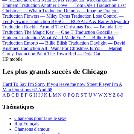
Eminem
Traduction Another Love —
Tom Odell
Traduction Last
Christmas —
Wham
Traduction Demons —
Imagine Dragons
Traduction Flowers —
Miley Cyrus
Traduction Lose Control —
Teddy Swims
Traduction BESO —
ROSALÍA & Rauw Alejandro
Traduction Rockin' Around The Christmas Tree —
Brenda Lee
Traduction The Magic Key —
One-T
Traduction Godzilla —
Eminem
Traduction What Was I Made For? —
Billie Eilish
Traduction Emorio —
Billie Eilish
Traduction Daylight —
David
Kushner
Traduction All I Want For Christmas Is You —
Mariah
Carey
Traduction Paint The Town Red —
Doja Cat
HP mobile
Les plus grands succès de Chicago
Hard To Say I'm Sorry
If you leave me now
Street Player
I'm A
Man
Questions 67 And 68
A
B
C
D
E
F
G
H
I
J
K
L
M
N
O
P
Q
R
S
T
U
V
W
X
Y
Z
0-9
Thématiques
Chansons pour faire le sexe
Rap Français
Chansons d'amour