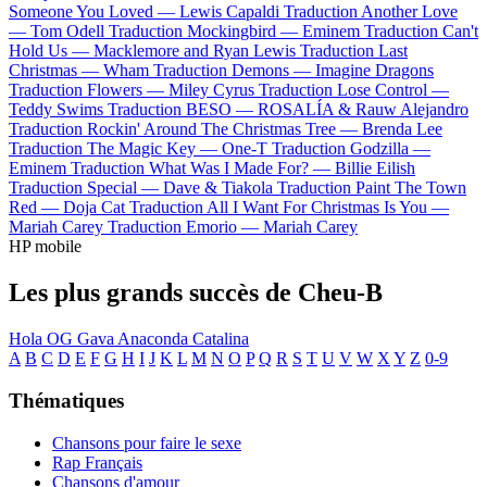
Someone You Loved —
Lewis Capaldi
Traduction Another Love
—
Tom Odell
Traduction Mockingbird —
Eminem
Traduction Can't
Hold Us —
Macklemore and Ryan Lewis
Traduction Last
Christmas —
Wham
Traduction Demons —
Imagine Dragons
Traduction Flowers —
Miley Cyrus
Traduction Lose Control —
Teddy Swims
Traduction BESO —
ROSALÍA & Rauw Alejandro
Traduction Rockin' Around The Christmas Tree —
Brenda Lee
Traduction The Magic Key —
One-T
Traduction Godzilla —
Eminem
Traduction What Was I Made For? —
Billie Eilish
Traduction Special —
Dave & Tiakola
Traduction Paint The Town
Red —
Doja Cat
Traduction All I Want For Christmas Is You —
Mariah Carey
Traduction Emorio —
Mariah Carey
HP mobile
Les plus grands succès de Cheu-B
Hola
OG
Gava
Anaconda
Catalina
A
B
C
D
E
F
G
H
I
J
K
L
M
N
O
P
Q
R
S
T
U
V
W
X
Y
Z
0-9
Thématiques
Chansons pour faire le sexe
Rap Français
Chansons d'amour