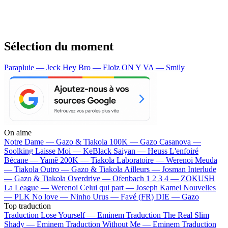
Sélection du moment
Parapluie — Jeck
Hey Bro — Eloïz
ON Y VA — Smily
On aime
Notre Dame —
Gazo & Tiakola
100K —
Gazo
Casanova —
Soolking
Laisse Moi —
KeBlack
Saiyan —
Heuss L'enfoiré
Bécane —
Yamê
200K —
Tiakola
Laboratoire —
Werenoi
Meuda
—
Tiakola
Outro —
Gazo & Tiakola
Ailleurs —
Josman
Interlude
—
Gazo & Tiakola
Overdrive —
Ofenbach
1 2 3 4 —
ZOKUSH
La League —
Werenoi
Celui qui part —
Joseph Kamel
Nouvelles
—
PLK
No love —
Ninho
Urus —
Favé (FR)
DIE —
Gazo
Top traduction
Traduction Lose Yourself —
Eminem
Traduction The Real Slim
Shady —
Eminem
Traduction Without Me —
Eminem
Traduction