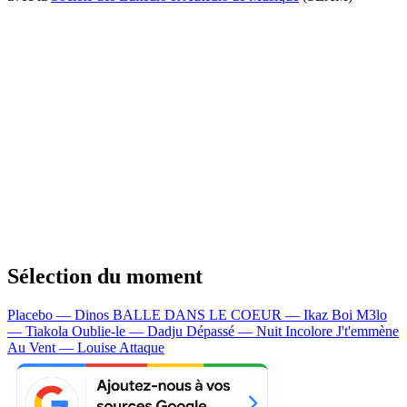
Sélection du moment
Placebo — Dinos
BALLE DANS LE COEUR — Ikaz Boi
M3lo
— Tiakola
Oublie-le — Dadju
Dépassé — Nuit Incolore
J't'emmène
Au Vent — Louise Attaque