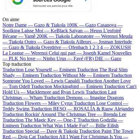
On aime
Notre Dame —
Gazo & Tiakola
100K —
Gazo
Casanova —
Soolking
Laisse Moi —
KeBlack
Saiyan —
Heuss L'enfoiré
Bécane —
Yamê
200K —
Tiakola
Laboratoire —
Werenoi
Meuda
—
Tiakola
Outro —
Gazo & Tiakola
Ailleurs —
Josman
Interlude
—
Gazo & Tiakola
Overdrive —
Ofenbach
1 2 3 4 —
ZOKUSH
La League —
Werenoi
Celui qui part —
Joseph Kamel
Nouvelles
—
PLK
No love —
Ninho
Urus —
Favé (FR)
DIE —
Gazo
Top traduction
Traduction Lose Yourself —
Eminem
Traduction The Real Slim
Shady —
Eminem
Traduction Without Me —
Eminem
Traduction
Someone You Loved —
Lewis Capaldi
Traduction Another Love
—
Tom Odell
Traduction Mockingbird —
Eminem
Traduction Can't
Hold Us —
Macklemore and Ryan Lewis
Traduction Last
Christmas —
Wham
Traduction Demons —
Imagine Dragons
Traduction Flowers —
Miley Cyrus
Traduction Lose Control —
Teddy Swims
Traduction BESO —
ROSALÍA & Rauw Alejandro
Traduction Rockin' Around The Christmas Tree —
Brenda Lee
Traduction The Magic Key —
One-T
Traduction Godzilla —
Eminem
Traduction What Was I Made For? —
Billie Eilish
Traduction Special —
Dave & Tiakola
Traduction Paint The Town
Red —
Doja Cat
Traduction All I Want For Christmas Is You —