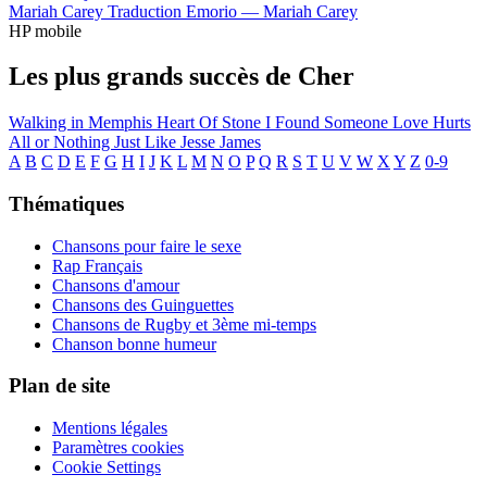
Mariah Carey
Traduction Emorio —
Mariah Carey
HP mobile
Les plus grands succès de Cher
Walking in Memphis
Heart Of Stone
I Found Someone
Love Hurts
All or Nothing
Just Like Jesse James
A
B
C
D
E
F
G
H
I
J
K
L
M
N
O
P
Q
R
S
T
U
V
W
X
Y
Z
0-9
Thématiques
Chansons pour faire le sexe
Rap Français
Chansons d'amour
Chansons des Guinguettes
Chansons de Rugby et 3ème mi-temps
Chanson bonne humeur
Plan de site
Mentions légales
Paramètres cookies
Cookie Settings