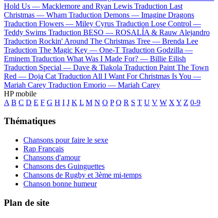
Hold Us —
Macklemore and Ryan Lewis
Traduction Last
Christmas —
Wham
Traduction Demons —
Imagine Dragons
Traduction Flowers —
Miley Cyrus
Traduction Lose Control —
Teddy Swims
Traduction BESO —
ROSALÍA & Rauw Alejandro
Traduction Rockin' Around The Christmas Tree —
Brenda Lee
Traduction The Magic Key —
One-T
Traduction Godzilla —
Eminem
Traduction What Was I Made For? —
Billie Eilish
Traduction Special —
Dave & Tiakola
Traduction Paint The Town
Red —
Doja Cat
Traduction All I Want For Christmas Is You —
Mariah Carey
Traduction Emorio —
Mariah Carey
HP mobile
A
B
C
D
E
F
G
H
I
J
K
L
M
N
O
P
Q
R
S
T
U
V
W
X
Y
Z
0-9
Thématiques
Chansons pour faire le sexe
Rap Français
Chansons d'amour
Chansons des Guinguettes
Chansons de Rugby et 3ème mi-temps
Chanson bonne humeur
Plan de site