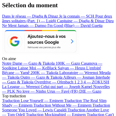
Sélection du moment
Dans le réseau — Djadja & Dinaz
Je la connais — SCH
Pour deux
âmes solitaires (Part. 1) — Luidji
Capitaine — Djadja & Dinaz
Dieu
Ne Ment Jamais — Damso
I'm Good (Blue) — David Guetta
On aime
Notre Dame —
Gazo & Tiakola
100K —
Gazo
Casanova —
Soolking
Laisse Moi —
KeBlack
Saiyan —
Heuss L'enfoiré
Bécane —
Yamê
200K —
Tiakola
Laboratoire —
Werenoi
Meuda
—
Tiakola
Outro —
Gazo & Tiakola
Ailleurs —
Josman
Interlude
—
Gazo & Tiakola
Overdrive —
Ofenbach
1 2 3 4 —
ZOKUSH
La League —
Werenoi
Celui qui part —
Joseph Kamel
Nouvelles
—
PLK
No love —
Ninho
Urus —
Favé (FR)
DIE —
Gazo
Top traduction
Traduction Lose Yourself —
Eminem
Traduction The Real Slim
Shady —
Eminem
Traduction Without Me —
Eminem
Traduction
Someone You Loved —
Lewis Capaldi
Traduction Another Love
—
Tom Odell
Traduction Mockingbird —
Eminem
Traduction Can't