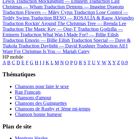
Lewis
Traduction Mockingbird —
Eminem
Traduction Last
Christmas —
Wham
Traduction Demons —
Imagine Dragons
Traduction Flowers —
Miley Cyrus
Traduction Lose Control —
Teddy Swims
Traduction BESO —
ROSALÍA & Rauw Alejandro
Traduction Rockin' Around The Christmas Tree —
Brenda Lee
Traduction The Magic Key —
One-T
Traduction Godzilla —
Eminem
Traduction What Was I Made For? —
Billie Eilish
Traduction Emorio —
Billie Eilish
Traduction Special —
Dave &
Tiakola
Traduction Daylight —
David Kushner
Traduction All I
Want For Christmas Is You —
Mariah Carey
HP mobile
A
B
C
D
E
F
G
H
I
J
K
L
M
N
O
P
Q
R
S
T
U
V
W
X
Y
Z
0-9
Thématiques
Chansons pour faire le sexe
Rap Français
Chansons d'amour
Chansons des Guinguettes
Chansons de Rugby et 3ème mi-temps
Chanson bonne humeur
Plan de site
Mentions légales