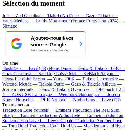
Sélection du moment
Joli — Zed
Gasolina — Tiakola
No lèche — Gazo
Tiki taka —
Vacra
Médusa — Landy
Mon amour (France Eurovision 2024) —
Slimane
On aime
FlashBack —
Favé (FR)
Notre Dame —
Gazo & Tiakola
100K —
Gazo
Casanova —
Soolking
Laisse Moi —
KeBlack
Saiyan —
Heuss L'enfoiré
Bécane —
Yamê
200K —
Tiakola
Laboratoire —
Werenoi
Meuda —
Tiakola
Outro —
Gazo & Tiakola
Ailleurs —
Josman
Interlude —
Gazo & Tiakola
Overdrive —
Ofenbach
1 2 3
4 —
ZOKUSH
La League —
Werenoi
Celui qui part —
Joseph
Kamel
Nouvelles —
PLK
No love —
Ninho
Urus —
Favé (FR)
Top traduction
Traduction Lose Yourself —
Eminem
Traduction The Real Slim
Shady —
Eminem
Traduction Without Me —
Eminem
Traduction
Someone You Loved —
Lewis Capaldi
Traduction Another Love
—
Tom Odell
Traduction Can't Hold Us —
Macklemore and Ryan