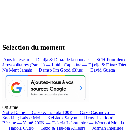
Sélection du moment
Dans le réseau — Djadja & Dinaz
Je la connais — SCH
Pour deux
âmes solitaires (Part. 1) — Luidji
Capitaine — Djadja & Dinaz
Dieu
Ne Ment Jamais — Damso
I'm Good (Blue) — David Guetta
On aime
Notre Dame —
Gazo & Tiakola
100K —
Gazo
Casanova —
Soolking
Laisse Moi —
KeBlack
Saiyan —
Heuss L'enfoiré
Bécane —
Yamê
200K —
Tiakola
Laboratoire —
Werenoi
Meuda
—
Tiakola
Outro —
Gazo & Tiakola
Ailleurs —
Josman
Interlude