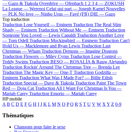
—
Gazo & Tiakola
Overdrive —
Ofenbach
1 2 3 4 —
ZOKUSH
La League —
Werenoi
Celui qui part —
Joseph Kamel
Nouvelles
—
PLK
No love —
Ninho
Urus —
Favé (FR)
DIE —
Gazo
Top traduction
Traduction Lose Yourself —
Eminem
Traduction The Real Slim
Shady —
Eminem
Traduction Without Me —
Eminem
Traduction
Someone You Loved —
Lewis Capaldi
Traduction Another Love
—
Tom Odell
Traduction Mockingbird —
Eminem
Traduction Can't
Hold Us —
Macklemore and Ryan Lewis
Traduction Last
Christmas —
Wham
Traduction Demons —
Imagine Dragons
Traduction Flowers —
Miley Cyrus
Traduction Lose Control —
Teddy Swims
Traduction BESO —
ROSALÍA & Rauw Alejandro
Traduction Rockin' Around The Christmas Tree —
Brenda Lee
Traduction The Magic Key —
One-T
Traduction Godzilla —
Eminem
Traduction What Was I Made For? —
Billie Eilish
Traduction Special —
Dave & Tiakola
Traduction Paint The Town
Red —
Doja Cat
Traduction All I Want For Christmas Is You —
Mariah Carey
Traduction Emorio —
Mariah Carey
HP mobile
A
B
C
D
E
F
G
H
I
J
K
L
M
N
O
P
Q
R
S
T
U
V
W
X
Y
Z
0-9
Thématiques
Chansons pour faire le sexe