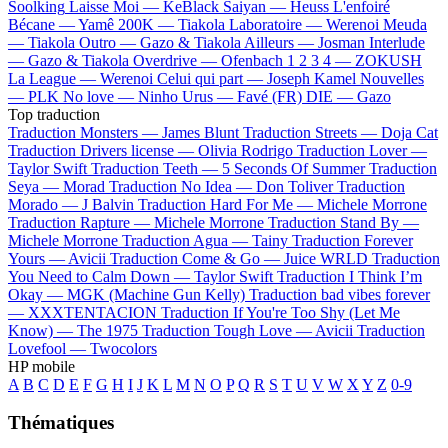
Soolking
Laisse Moi —
KeBlack
Saiyan —
Heuss L'enfoiré
Bécane —
Yamê
200K —
Tiakola
Laboratoire —
Werenoi
Meuda
—
Tiakola
Outro —
Gazo & Tiakola
Ailleurs —
Josman
Interlude
—
Gazo & Tiakola
Overdrive —
Ofenbach
1 2 3 4 —
ZOKUSH
La League —
Werenoi
Celui qui part —
Joseph Kamel
Nouvelles
—
PLK
No love —
Ninho
Urus —
Favé (FR)
DIE —
Gazo
Top traduction
Traduction Monsters —
James Blunt
Traduction Streets —
Doja Cat
Traduction Drivers license —
Olivia Rodrigo
Traduction Lover —
Taylor Swift
Traduction Teeth —
5 Seconds Of Summer
Traduction
Seya —
Morad
Traduction No Idea —
Don Toliver
Traduction
Morado —
J Balvin
Traduction Hard For Me —
Michele Morrone
Traduction Rapture —
Michele Morrone
Traduction Stand By —
Michele Morrone
Traduction Agua —
Tainy
Traduction Forever
Yours —
Avicii
Traduction Come & Go —
Juice WRLD
Traduction
You Need to Calm Down —
Taylor Swift
Traduction I Think I’m
Okay —
MGK (Machine Gun Kelly)
Traduction bad vibes forever
—
XXXTENTACION
Traduction If You're Too Shy (Let Me
Know) —
The 1975
Traduction Tough Love —
Avicii
Traduction
Lovefool —
Twocolors
HP mobile
A
B
C
D
E
F
G
H
I
J
K
L
M
N
O
P
Q
R
S
T
U
V
W
X
Y
Z
0-9
Thématiques