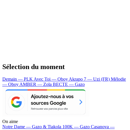
Sélection du moment
Demain — PLK
Avec Toi — Oboy
Akrapo 7 — Uzi (FR)
Mélodie
— Oboy
AMBER — Zola
BECTE — Gazo
On aime
Notre Dame —
Gazo & Tiakola
100K —
Gazo
Casanova —