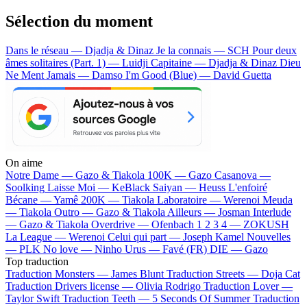
Sélection du moment
Dans le réseau — Djadja & Dinaz
Je la connais — SCH
Pour deux
âmes solitaires (Part. 1) — Luidji
Capitaine — Djadja & Dinaz
Dieu
Ne Ment Jamais — Damso
I'm Good (Blue) — David Guetta
On aime
Notre Dame —
Gazo & Tiakola
100K —
Gazo
Casanova —
Soolking
Laisse Moi —
KeBlack
Saiyan —
Heuss L'enfoiré
Bécane —
Yamê
200K —
Tiakola
Laboratoire —
Werenoi
Meuda
—
Tiakola
Outro —
Gazo & Tiakola
Ailleurs —
Josman
Interlude
—
Gazo & Tiakola
Overdrive —
Ofenbach
1 2 3 4 —
ZOKUSH
La League —
Werenoi
Celui qui part —
Joseph Kamel
Nouvelles
—
PLK
No love —
Ninho
Urus —
Favé (FR)
DIE —
Gazo
Top traduction
Traduction Monsters —
James Blunt
Traduction Streets —
Doja Cat
Traduction Drivers license —
Olivia Rodrigo
Traduction Lover —
Taylor Swift
Traduction Teeth —
5 Seconds Of Summer
Traduction