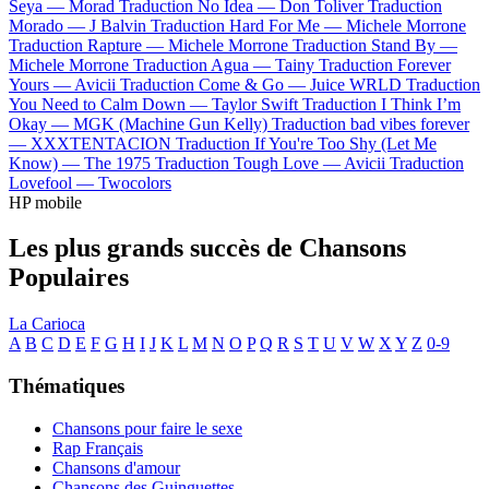
Seya —
Morad
Traduction No Idea —
Don Toliver
Traduction
Morado —
J Balvin
Traduction Hard For Me —
Michele Morrone
Traduction Rapture —
Michele Morrone
Traduction Stand By —
Michele Morrone
Traduction Agua —
Tainy
Traduction Forever
Yours —
Avicii
Traduction Come & Go —
Juice WRLD
Traduction
You Need to Calm Down —
Taylor Swift
Traduction I Think I’m
Okay —
MGK (Machine Gun Kelly)
Traduction bad vibes forever
—
XXXTENTACION
Traduction If You're Too Shy (Let Me
Know) —
The 1975
Traduction Tough Love —
Avicii
Traduction
Lovefool —
Twocolors
HP mobile
Les plus grands succès de Chansons
Populaires
La Carioca
A
B
C
D
E
F
G
H
I
J
K
L
M
N
O
P
Q
R
S
T
U
V
W
X
Y
Z
0-9
Thématiques
Chansons pour faire le sexe
Rap Français
Chansons d'amour
Chansons des Guinguettes