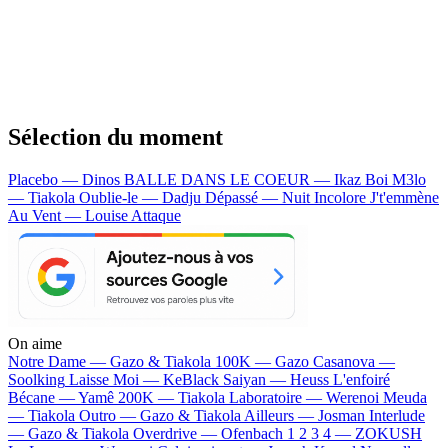
Sélection du moment
Placebo — Dinos
BALLE DANS LE COEUR — Ikaz Boi
M3lo
— Tiakola
Oublie-le — Dadju
Dépassé — Nuit Incolore
J't'emmène
Au Vent — Louise Attaque
On aime
Notre Dame —
Gazo & Tiakola
100K —
Gazo
Casanova —
Soolking
Laisse Moi —
KeBlack
Saiyan —
Heuss L'enfoiré
Bécane —
Yamê
200K —
Tiakola
Laboratoire —
Werenoi
Meuda
—
Tiakola
Outro —
Gazo & Tiakola
Ailleurs —
Josman
Interlude
—
Gazo & Tiakola
Overdrive —
Ofenbach
1 2 3 4 —
ZOKUSH