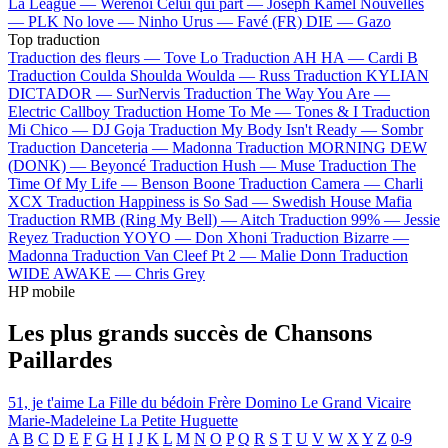
La League —
Werenoi
Celui qui part —
Joseph Kamel
Nouvelles
—
PLK
No love —
Ninho
Urus —
Favé (FR)
DIE —
Gazo
Top traduction
Traduction des fleurs —
Tove Lo
Traduction AH HA —
Cardi B
Traduction Coulda Shoulda Woulda —
Russ
Traduction KYLIAN
DICTADOR —
SurNervis
Traduction The Way You Are —
Electric Callboy
Traduction Home To Me —
Tones & I
Traduction
Mi Chico —
DJ Goja
Traduction My Body Isn't Ready —
Sombr
Traduction Danceteria —
Madonna
Traduction MORNING DEW
(DONK) —
Beyoncé
Traduction Hush —
Muse
Traduction The
Time Of My Life —
Benson Boone
Traduction Camera —
Charli
XCX
Traduction Happiness is So Sad —
Swedish House Mafia
Traduction RMB (Ring My Bell) —
Aitch
Traduction 99% —
Jessie
Reyez
Traduction YOYO —
Don Xhoni
Traduction Bizarre —
Madonna
Traduction Van Cleef Pt 2 —
Malie Donn
Traduction
WIDE AWAKE —
Chris Grey
HP mobile
Les plus grands succès de Chansons
Paillardes
51, je t'aime
La Fille du bédoin
Frère Domino
Le Grand Vicaire
Marie-Madeleine
La Petite Huguette
A
B
C
D
E
F
G
H
I
J
K
L
M
N
O
P
Q
R
S
T
U
V
W
X
Y
Z
0-9