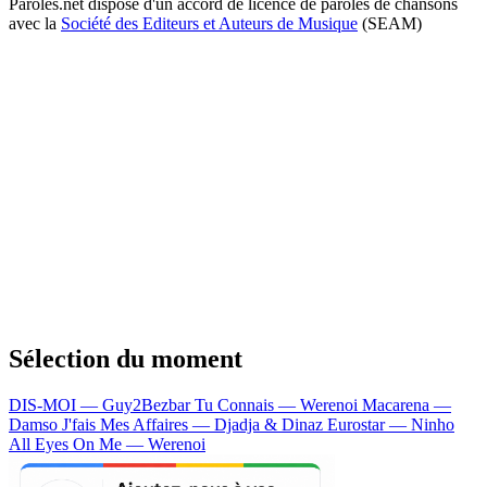
Paroles.net dispose d'un accord de licence de paroles de chansons
avec la
Société des Editeurs et Auteurs de Musique
(SEAM)
Sélection du moment
DIS-MOI — Guy2Bezbar
Tu Connais — Werenoi
Macarena —
Damso
J'fais Mes Affaires — Djadja & Dinaz
Eurostar — Ninho
All Eyes On Me — Werenoi