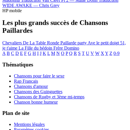
Madonna
Traduction Van Cleef Pt 2 —
Malie Donn
Traduction
WIDE AWAKE —
Chris Grey
HP mobile
Les plus grands succès de Chansons
Paillardes
Chevaliers De La Table Ronde
Paillarde party
Ave le petit doigt
51,
je t'aime
La Fille du bédoin
Frère Domino
A
B
C
D
E
F
G
H
I
J
K
L
M
N
O
P
Q
R
S
T
U
V
W
X
Y
Z
0-9
Thématiques
Chansons pour faire le sexe
Rap Français
Chansons d'amour
Chansons des Guinguettes
Chansons de Rugby et 3ème mi-temps
Chanson bonne humeur
Plan de site
Mentions légales
Paramètres cookies