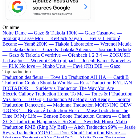
On aime
Notre Dame —
Gazo & Tiakola
100K —
Gazo
Casanova —
Soolking
Laisse Moi —
KeBlack
Saiyan —
Heuss L'enfoiré
Bécane —
Yamê
200K —
Tiakola
Laboratoire —
Werenoi
Meuda
—
Tiakola
Outro —
Gazo & Tiakola
Ailleurs —
Josman
Interlude
—
Gazo & Tiakola
Overdrive —
Ofenbach
1 2 3 4 —
ZOKUSH
La League —
Werenoi
Celui qui part —
Joseph Kamel
Nouvelles
—
PLK
No love —
Ninho
Urus —
Favé (FR)
DIE —
Gazo
Top traduction
Traduction des fleurs —
Tove Lo
Traduction AH HA —
Cardi B
Traduction Coulda Shoulda Woulda —
Russ
Traduction KYLIAN
DICTADOR —
SurNervis
Traduction The Way You Are —
Electric Callboy
Traduction Home To Me —
Tones & I
Traduction
Mi Chico —
DJ Goja
Traduction My Body Isn't Ready —
Sombr
Traduction Danceteria —
Madonna
Traduction MORNING DEW
(DONK) —
Beyoncé
Traduction Hush —
Muse
Traduction The
Time Of My Life —
Benson Boone
Traduction Camera —
Charli
XCX
Traduction Happiness is So Sad —
Swedish House Mafia
Traduction RMB (Ring My Bell) —
Aitch
Traduction 99% —
Jessie
Reyez
Traduction YOYO —
Don Xhoni
Traduction Bizarre —