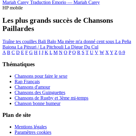
Mariah Carey
Traduction Emorio —
Mariah Carey
HP mobile
Les plus grands succès de Chansons
Paillardes
Traîne tes couilles
Bali Balo
Ma mère m'a donné cent sous
La Peña
Baiona
La Pitxuri / La Pitchouli
La Digue Du Cul
A
B
C
D
E
F
G
H
I
J
K
L
M
N
O
P
Q
R
S
T
U
V
W
X
Y
Z
0-9
Thématiques
Chansons pour faire le sexe
Rap Français
Chansons d'amour
Chansons des Guinguettes
Chansons de Rugby et 3ème mi-temps
Chanson bonne humeur
Plan de site
Mentions légales
Paramètres cookies