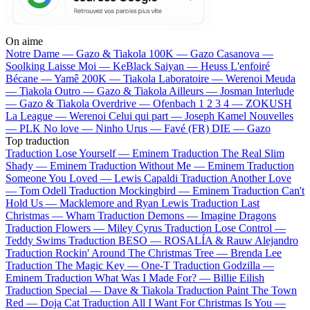
On aime
Notre Dame —
Gazo & Tiakola
100K —
Gazo
Casanova —
Soolking
Laisse Moi —
KeBlack
Saiyan —
Heuss L'enfoiré
Bécane —
Yamê
200K —
Tiakola
Laboratoire —
Werenoi
Meuda
—
Tiakola
Outro —
Gazo & Tiakola
Ailleurs —
Josman
Interlude
—
Gazo & Tiakola
Overdrive —
Ofenbach
1 2 3 4 —
ZOKUSH
La League —
Werenoi
Celui qui part —
Joseph Kamel
Nouvelles
—
PLK
No love —
Ninho
Urus —
Favé (FR)
DIE —
Gazo
Top traduction
Traduction Lose Yourself —
Eminem
Traduction The Real Slim
Shady —
Eminem
Traduction Without Me —
Eminem
Traduction
Someone You Loved —
Lewis Capaldi
Traduction Another Love
—
Tom Odell
Traduction Mockingbird —
Eminem
Traduction Can't
Hold Us —
Macklemore and Ryan Lewis
Traduction Last
Christmas —
Wham
Traduction Demons —
Imagine Dragons
Traduction Flowers —
Miley Cyrus
Traduction Lose Control —
Teddy Swims
Traduction BESO —
ROSALÍA & Rauw Alejandro
Traduction Rockin' Around The Christmas Tree —
Brenda Lee
Traduction The Magic Key —
One-T
Traduction Godzilla —
Eminem
Traduction What Was I Made For? —
Billie Eilish
Traduction Special —
Dave & Tiakola
Traduction Paint The Town
Red —
Doja Cat
Traduction All I Want For Christmas Is You —