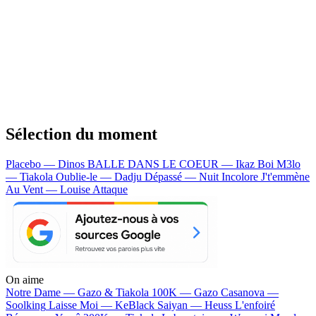
Sélection du moment
Placebo — Dinos
BALLE DANS LE COEUR — Ikaz Boi
M3lo
— Tiakola
Oublie-le — Dadju
Dépassé — Nuit Incolore
J't'emmène
Au Vent — Louise Attaque
On aime
Notre Dame —
Gazo & Tiakola
100K —
Gazo
Casanova —
Soolking
Laisse Moi —
KeBlack
Saiyan —
Heuss L'enfoiré