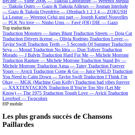
Bécane —
Yamê
200K —
Tiakola
Laboratoire —
Werenoi
Meuda
—
Tiakola
Outro —
Gazo & Tiakola
Ailleurs —
Josman
Interlude
—
Gazo & Tiakola
Overdrive —
Ofenbach
1 2 3 4 —
ZOKUSH
La League —
Werenoi
Celui qui part —
Joseph Kamel
Nouvelles
—
PLK
No love —
Ninho
Urus —
Favé (FR)
DIE —
Gazo
Top traduction
Traduction Monsters —
James Blunt
Traduction Streets —
Doja Cat
Traduction Drivers license —
Olivia Rodrigo
Traduction Lover —
Taylor Swift
Traduction Teeth —
5 Seconds Of Summer
Traduction
Seya —
Morad
Traduction No Idea —
Don Toliver
Traduction
Morado —
J Balvin
Traduction Hard For Me —
Michele Morrone
Traduction Rapture —
Michele Morrone
Traduction Stand By —
Michele Morrone
Traduction Agua —
Tainy
Traduction Forever
Yours —
Avicii
Traduction Come & Go —
Juice WRLD
Traduction
You Need to Calm Down —
Taylor Swift
Traduction I Think I’m
Okay —
MGK (Machine Gun Kelly)
Traduction bad vibes forever
—
XXXTENTACION
Traduction If You're Too Shy (Let Me
Know) —
The 1975
Traduction Tough Love —
Avicii
Traduction
Lovefool —
Twocolors
HP mobile
Les plus grands succès de Chansons
Paillardes