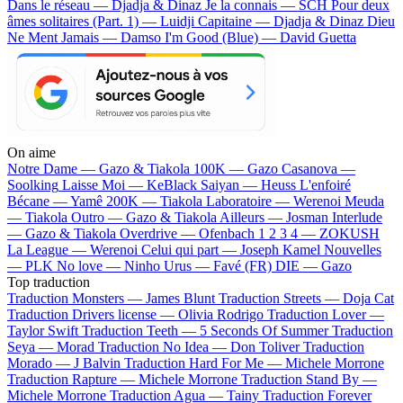
Dans le réseau — Djadja & Dinaz
Je la connais — SCH
Pour deux
âmes solitaires (Part. 1) — Luidji
Capitaine — Djadja & Dinaz
Dieu
Ne Ment Jamais — Damso
I'm Good (Blue) — David Guetta
On aime
Notre Dame —
Gazo & Tiakola
100K —
Gazo
Casanova —
Soolking
Laisse Moi —
KeBlack
Saiyan —
Heuss L'enfoiré
Bécane —
Yamê
200K —
Tiakola
Laboratoire —
Werenoi
Meuda
—
Tiakola
Outro —
Gazo & Tiakola
Ailleurs —
Josman
Interlude
—
Gazo & Tiakola
Overdrive —
Ofenbach
1 2 3 4 —
ZOKUSH
La League —
Werenoi
Celui qui part —
Joseph Kamel
Nouvelles
—
PLK
No love —
Ninho
Urus —
Favé (FR)
DIE —
Gazo
Top traduction
Traduction Monsters —
James Blunt
Traduction Streets —
Doja Cat
Traduction Drivers license —
Olivia Rodrigo
Traduction Lover —
Taylor Swift
Traduction Teeth —
5 Seconds Of Summer
Traduction
Seya —
Morad
Traduction No Idea —
Don Toliver
Traduction
Morado —
J Balvin
Traduction Hard For Me —
Michele Morrone
Traduction Rapture —
Michele Morrone
Traduction Stand By —
Michele Morrone
Traduction Agua —
Tainy
Traduction Forever