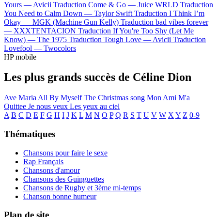
Yours —
Avicii
Traduction Come & Go —
Juice WRLD
Traduction
You Need to Calm Down —
Taylor Swift
Traduction I Think I’m
Okay —
MGK (Machine Gun Kelly)
Traduction bad vibes forever
—
XXXTENTACION
Traduction If You're Too Shy (Let Me
Know) —
The 1975
Traduction Tough Love —
Avicii
Traduction
Lovefool —
Twocolors
HP mobile
Les plus grands succès de Céline Dion
Ave Maria
All By Myself
The Christmas song
Mon Ami M'a
Quittee
Je nous veux
Les yeux au ciel
A
B
C
D
E
F
G
H
I
J
K
L
M
N
O
P
Q
R
S
T
U
V
W
X
Y
Z
0-9
Thématiques
Chansons pour faire le sexe
Rap Français
Chansons d'amour
Chansons des Guinguettes
Chansons de Rugby et 3ème mi-temps
Chanson bonne humeur
Plan de site