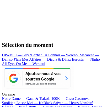
Sélection du moment
DIS-MOI — Guy2Bezbar
Tu Connais — Werenoi
Macarena —
Damso
J'fais Mes Affaires — Djadja & Dinaz
Eurostar — Ninho
All Eyes On Me — Werenoi
On aime
Notre Dame —
Gazo & Tiakola
100K —
Gazo
Casanova —
Soolking
Laisse Moi —
KeBlack
Saiyan —
Heuss L'enfoiré