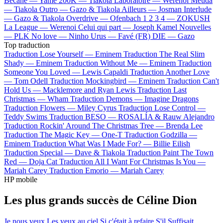
Bécane —
Yamê
200K —
Tiakola
Laboratoire —
Werenoi
Meuda
—
Tiakola
Outro —
Gazo & Tiakola
Ailleurs —
Josman
Interlude
—
Gazo & Tiakola
Overdrive —
Ofenbach
1 2 3 4 —
ZOKUSH
La League —
Werenoi
Celui qui part —
Joseph Kamel
Nouvelles
—
PLK
No love —
Ninho
Urus —
Favé (FR)
DIE —
Gazo
Top traduction
Traduction Lose Yourself —
Eminem
Traduction The Real Slim
Shady —
Eminem
Traduction Without Me —
Eminem
Traduction
Someone You Loved —
Lewis Capaldi
Traduction Another Love
—
Tom Odell
Traduction Mockingbird —
Eminem
Traduction Can't
Hold Us —
Macklemore and Ryan Lewis
Traduction Last
Christmas —
Wham
Traduction Demons —
Imagine Dragons
Traduction Flowers —
Miley Cyrus
Traduction Lose Control —
Teddy Swims
Traduction BESO —
ROSALÍA & Rauw Alejandro
Traduction Rockin' Around The Christmas Tree —
Brenda Lee
Traduction The Magic Key —
One-T
Traduction Godzilla —
Eminem
Traduction What Was I Made For? —
Billie Eilish
Traduction Special —
Dave & Tiakola
Traduction Paint The Town
Red —
Doja Cat
Traduction All I Want For Christmas Is You —
Mariah Carey
Traduction Emorio —
Mariah Carey
HP mobile
Les plus grands succès de Céline Dion
Je nous veux
Les yeux au ciel
Si c'était à refaire
S'il Suffisait