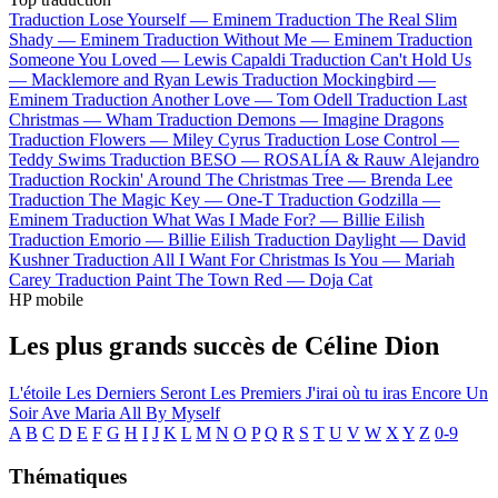
Traduction Lose Yourself —
Eminem
Traduction The Real Slim
Shady —
Eminem
Traduction Without Me —
Eminem
Traduction
Someone You Loved —
Lewis Capaldi
Traduction Can't Hold Us
—
Macklemore and Ryan Lewis
Traduction Mockingbird —
Eminem
Traduction Another Love —
Tom Odell
Traduction Last
Christmas —
Wham
Traduction Demons —
Imagine Dragons
Traduction Flowers —
Miley Cyrus
Traduction Lose Control —
Teddy Swims
Traduction BESO —
ROSALÍA & Rauw Alejandro
Traduction Rockin' Around The Christmas Tree —
Brenda Lee
Traduction The Magic Key —
One-T
Traduction Godzilla —
Eminem
Traduction What Was I Made For? —
Billie Eilish
Traduction Emorio —
Billie Eilish
Traduction Daylight —
David
Kushner
Traduction All I Want For Christmas Is You —
Mariah
Carey
Traduction Paint The Town Red —
Doja Cat
HP mobile
Les plus grands succès de Céline Dion
L'étoile
Les Derniers Seront Les Premiers
J'irai où tu iras
Encore Un
Soir
Ave Maria
All By Myself
A
B
C
D
E
F
G
H
I
J
K
L
M
N
O
P
Q
R
S
T
U
V
W
X
Y
Z
0-9
Thématiques