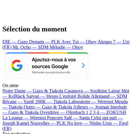
Sélection du moment
DIE — Gazo
Demain — PLK
Avec Toi — Oboy
Akrapo 7 — Uzi
(FR)
Mr. Ocho — SDM
Mélodie — Oboy
On aime
Notre Dame —
Gazo & Tiakola
Casanova —
Soolking
Laisse Moi
—
KeBlack
Saiyan —
Heuss L'enfoiré
Bolide Allemand —
SDM
Bécane —
Yamê
200K —
Tiakola
Laboratoire —
Werenoi
Meuda
—
Tiakola
Outro —
Gazo & Tiakola
Ailleurs —
Josman
Interlude
—
Gazo & Tiakola
Overdrive —
Ofenbach
1 2 3 4 —
ZOKUSH
La League —
Werenoi
Popcorn Salé —
Santa
Celui qui part —
Joseph Kamel
Nouvelles —
PLK
No love —
Ninho
Urus —
Favé
(FR)
Top traduction