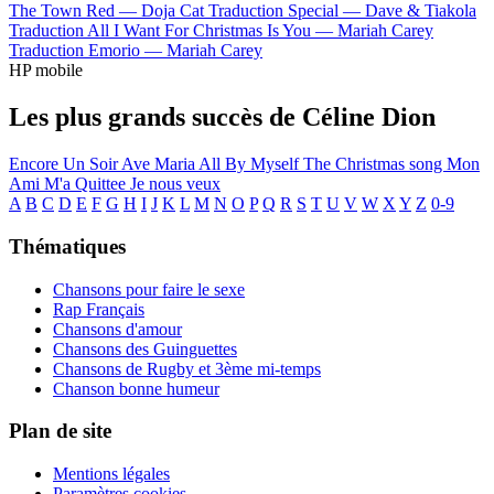
The Town Red —
Doja Cat
Traduction Special —
Dave & Tiakola
Traduction All I Want For Christmas Is You —
Mariah Carey
Traduction Emorio —
Mariah Carey
HP mobile
Les plus grands succès de Céline Dion
Encore Un Soir
Ave Maria
All By Myself
The Christmas song
Mon
Ami M'a Quittee
Je nous veux
A
B
C
D
E
F
G
H
I
J
K
L
M
N
O
P
Q
R
S
T
U
V
W
X
Y
Z
0-9
Thématiques
Chansons pour faire le sexe
Rap Français
Chansons d'amour
Chansons des Guinguettes
Chansons de Rugby et 3ème mi-temps
Chanson bonne humeur
Plan de site
Mentions légales
Paramètres cookies