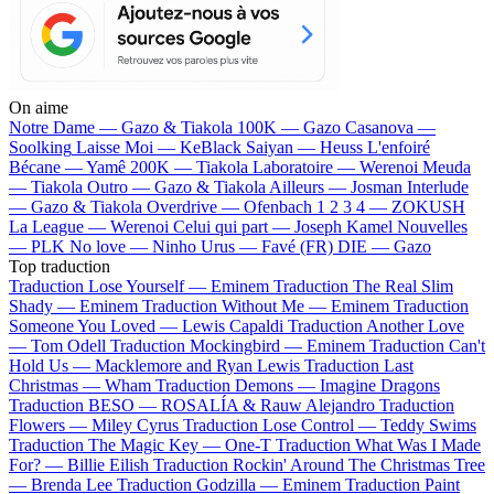
On aime
Notre Dame —
Gazo & Tiakola
100K —
Gazo
Casanova —
Soolking
Laisse Moi —
KeBlack
Saiyan —
Heuss L'enfoiré
Bécane —
Yamê
200K —
Tiakola
Laboratoire —
Werenoi
Meuda
—
Tiakola
Outro —
Gazo & Tiakola
Ailleurs —
Josman
Interlude
—
Gazo & Tiakola
Overdrive —
Ofenbach
1 2 3 4 —
ZOKUSH
La League —
Werenoi
Celui qui part —
Joseph Kamel
Nouvelles
—
PLK
No love —
Ninho
Urus —
Favé (FR)
DIE —
Gazo
Top traduction
Traduction Lose Yourself —
Eminem
Traduction The Real Slim
Shady —
Eminem
Traduction Without Me —
Eminem
Traduction
Someone You Loved —
Lewis Capaldi
Traduction Another Love
—
Tom Odell
Traduction Mockingbird —
Eminem
Traduction Can't
Hold Us —
Macklemore and Ryan Lewis
Traduction Last
Christmas —
Wham
Traduction Demons —
Imagine Dragons
Traduction BESO —
ROSALÍA & Rauw Alejandro
Traduction
Flowers —
Miley Cyrus
Traduction Lose Control —
Teddy Swims
Traduction The Magic Key —
One-T
Traduction What Was I Made
For? —
Billie Eilish
Traduction Rockin' Around The Christmas Tree
—
Brenda Lee
Traduction Godzilla —
Eminem
Traduction Paint