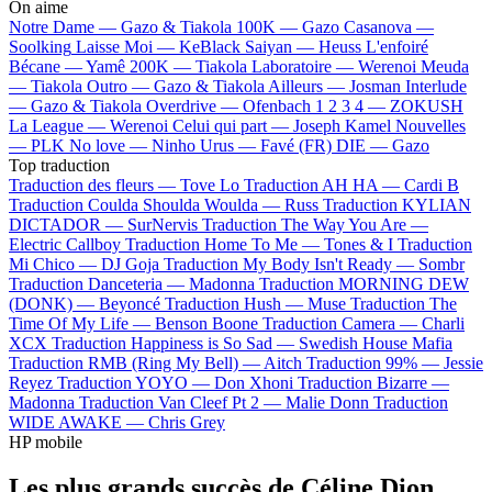
On aime
Notre Dame —
Gazo & Tiakola
100K —
Gazo
Casanova —
Soolking
Laisse Moi —
KeBlack
Saiyan —
Heuss L'enfoiré
Bécane —
Yamê
200K —
Tiakola
Laboratoire —
Werenoi
Meuda
—
Tiakola
Outro —
Gazo & Tiakola
Ailleurs —
Josman
Interlude
—
Gazo & Tiakola
Overdrive —
Ofenbach
1 2 3 4 —
ZOKUSH
La League —
Werenoi
Celui qui part —
Joseph Kamel
Nouvelles
—
PLK
No love —
Ninho
Urus —
Favé (FR)
DIE —
Gazo
Top traduction
Traduction des fleurs —
Tove Lo
Traduction AH HA —
Cardi B
Traduction Coulda Shoulda Woulda —
Russ
Traduction KYLIAN
DICTADOR —
SurNervis
Traduction The Way You Are —
Electric Callboy
Traduction Home To Me —
Tones & I
Traduction
Mi Chico —
DJ Goja
Traduction My Body Isn't Ready —
Sombr
Traduction Danceteria —
Madonna
Traduction MORNING DEW
(DONK) —
Beyoncé
Traduction Hush —
Muse
Traduction The
Time Of My Life —
Benson Boone
Traduction Camera —
Charli
XCX
Traduction Happiness is So Sad —
Swedish House Mafia
Traduction RMB (Ring My Bell) —
Aitch
Traduction 99% —
Jessie
Reyez
Traduction YOYO —
Don Xhoni
Traduction Bizarre —
Madonna
Traduction Van Cleef Pt 2 —
Malie Donn
Traduction
WIDE AWAKE —
Chris Grey
HP mobile
Les plus grands succès de Céline Dion