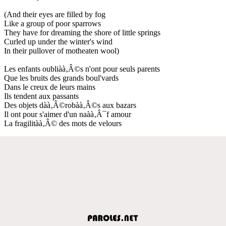
(And their eyes are filled by fog
Like a group of poor sparrows
They have for dreaming the shore of little springs
Curled up under the winter's wind
In their pullover of motheaten wool)
Les enfants oubliàà‚Â©s n'ont pour seuls parents
Que les bruits des grands boul'vards
Dans le creux de leurs mains
Ils tendent aux passants
Des objets dàà‚Â©robàà‚Â©s aux bazars
Il ont pour s'aimer d'un naàà‚Â¯f amour
La fragilitàà‚Â© des mots de velours