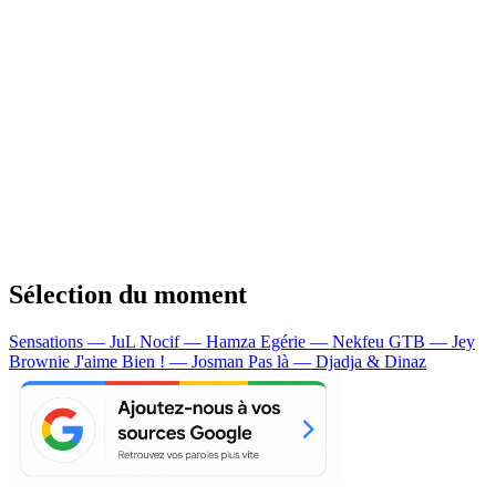
Sélection du moment
Sensations — JuL
Nocif — Hamza
Egérie — Nekfeu
GTB — Jey
Brownie
J'aime Bien ! — Josman
Pas là — Djadja & Dinaz