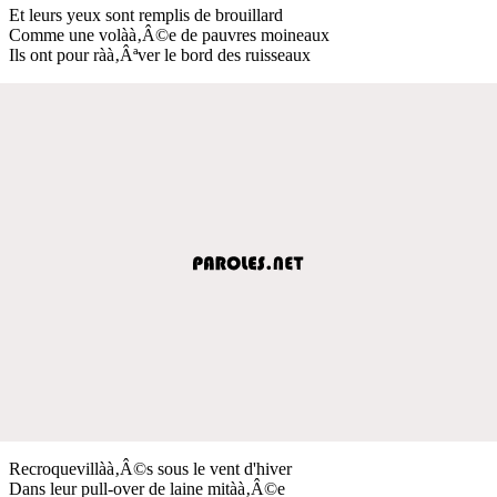
Et leurs yeux sont remplis de brouillard
Comme une volàà‚Â©e de pauvres moineaux
Ils ont pour ràà‚Âªver le bord des ruisseaux
Recroquevillàà‚Â©s sous le vent d'hiver
Dans leur pull-over de laine mitàà‚Â©e