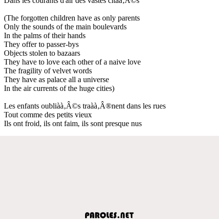
Dans les courants d'air des vastes citàà‚Â©s
(The forgotten children have as only parents
Only the sounds of the main boulevards
In the palms of their hands
They offer to passer-bys
Objects stolen to bazaars
They have to love each other of a naive love
The fragility of velvet words
They have as palace all a universe
In the air currents of the huge cities)
Les enfants oubliàà‚Â©s traàà‚Â®nent dans les rues
Tout comme des petits vieux
Ils ont froid, ils ont faim, ils sont presque nus