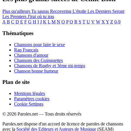
Plus qu'ailleurs
Tu sauras
Recovering
L'étoile
Les Derniers Seront
Les Premiers
J'irai où tu iras
A
B
C
D
E
F
G
H
I
J
K
L
M
N
O
P
Q
R
S
T
U
V
W
X
Y
Z
0-9
Thématiques
Chansons pour faire le sexe
Rap Français
Chansons d'amour
Chansons des Guinguettes
Chansons de Rugby et 3ème mi-temps
Chanson bonne humeur
Plan de site
Mentions légales
Paramètres cookies
Cookie Settings
© 2026 Paroles.net — Tous droits réservés
Paroles.net dispose d'un accord de licence de paroles de chansons
avec la
Société des Editeurs et Auteurs de Musique
(SEAM)