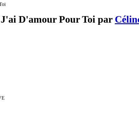
Toi
t J'ai D'amour Pour Toi par
Célin
IVE