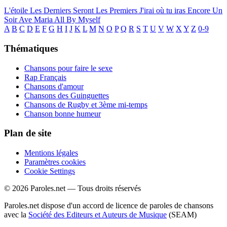
L'étoile
Les Derniers Seront Les Premiers
J'irai où tu iras
Encore Un
Soir
Ave Maria
All By Myself
A
B
C
D
E
F
G
H
I
J
K
L
M
N
O
P
Q
R
S
T
U
V
W
X
Y
Z
0-9
Thématiques
Chansons pour faire le sexe
Rap Français
Chansons d'amour
Chansons des Guinguettes
Chansons de Rugby et 3ème mi-temps
Chanson bonne humeur
Plan de site
Mentions légales
Paramètres cookies
Cookie Settings
© 2026 Paroles.net — Tous droits réservés
Paroles.net dispose d'un accord de licence de paroles de chansons
avec la
Société des Editeurs et Auteurs de Musique
(SEAM)