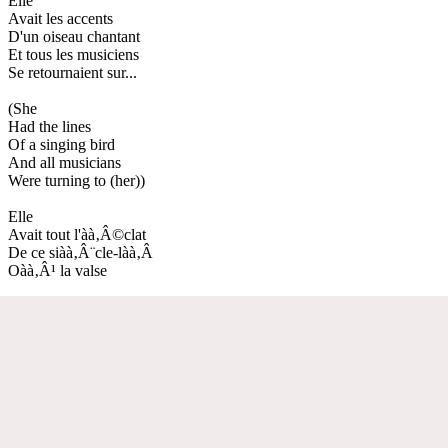
Elle
Avait les accents
D'un oiseau chantant
Et tous les musiciens
Se retournaient sur...
(She
Had the lines
Of a singing bird
And all musicians
Were turning to (her))
Elle
Avait tout l'àà‚Â©clat
De ce siàà‚Â¨cle-làà‚Â
Oàà‚Â¹ la valse