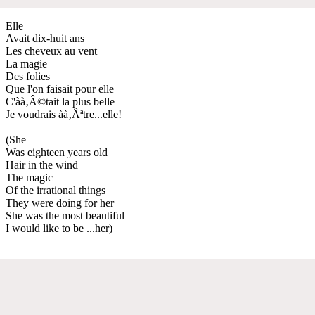
Elle
Avait dix-huit ans
Les cheveux au vent
La magie
Des folies
Que l'on faisait pour elle
C'àà‚Â©tait la plus belle
Je voudrais àà‚Âªtre...elle!
(She
Was eighteen years old
Hair in the wind
The magic
Of the irrational things
They were doing for her
She was the most beautiful
I would like to be ...her)