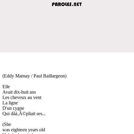
(Eddy Marnay / Paul Baillargeon)
Elle
Avait dix-huit ans
Les cheveux au vent
La ligne
D'un cygne
Qui dàà‚Â©pliait ses...
(She
was eighteen years old