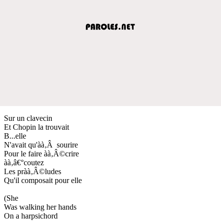
Sur un clavecin
Et Chopin la trouvait
B...elle
N'avait qu'àà‚Â sourire
Pour le faire àà‚Â©crire
àà‚â€°coutez
Les pràà‚Â©ludes
Qu'il composait pour elle
(She
Was walking her hands
On a harpsichord