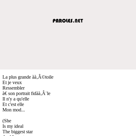
La plus grande àà‚Â©toile
Et je veux
Ressembler
à€ son portrait fidàà‚Â¨le
Il n'y a qu'elle
Et c'est elle
Mon mod...
(She
Is my ideal
The biggest star