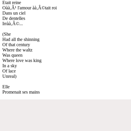
Etait reine
Oàà‚Â¹ l'amour àà‚Â©tait roi
Dans un ciel
De dentelles
Irràà‚Â©...
(She
Had all the shinning
Of that century
Where the waltz
Was queen
Where love was king
In a sky
Of lace
Unreal)
Elle
Promenait ses mains