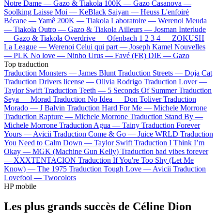
Notre Dame —
Gazo & Tiakola
100K —
Gazo
Casanova —
Soolking
Laisse Moi —
KeBlack
Saiyan —
Heuss L'enfoiré
Bécane —
Yamê
200K —
Tiakola
Laboratoire —
Werenoi
Meuda
—
Tiakola
Outro —
Gazo & Tiakola
Ailleurs —
Josman
Interlude
—
Gazo & Tiakola
Overdrive —
Ofenbach
1 2 3 4 —
ZOKUSH
La League —
Werenoi
Celui qui part —
Joseph Kamel
Nouvelles
—
PLK
No love —
Ninho
Urus —
Favé (FR)
DIE —
Gazo
Top traduction
Traduction Monsters —
James Blunt
Traduction Streets —
Doja Cat
Traduction Drivers license —
Olivia Rodrigo
Traduction Lover —
Taylor Swift
Traduction Teeth —
5 Seconds Of Summer
Traduction
Seya —
Morad
Traduction No Idea —
Don Toliver
Traduction
Morado —
J Balvin
Traduction Hard For Me —
Michele Morrone
Traduction Rapture —
Michele Morrone
Traduction Stand By —
Michele Morrone
Traduction Agua —
Tainy
Traduction Forever
Yours —
Avicii
Traduction Come & Go —
Juice WRLD
Traduction
You Need to Calm Down —
Taylor Swift
Traduction I Think I’m
Okay —
MGK (Machine Gun Kelly)
Traduction bad vibes forever
—
XXXTENTACION
Traduction If You're Too Shy (Let Me
Know) —
The 1975
Traduction Tough Love —
Avicii
Traduction
Lovefool —
Twocolors
HP mobile
Les plus grands succès de Céline Dion