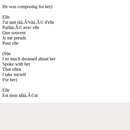
He was composing for her)
Elle
J'ai tant ràà‚Âªvàà‚Â© d'elle
Parlàà‚Â© avec elle
Que souvent
Je me prends
Pour elle
(She
I so much dreamed about her
Spoke with her
That often
I take myself
For her)
Elle
Est mon idàà‚Â©al