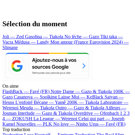
Sélection du moment
Joli — Zed
Gasolina — Tiakola
No lèche — Gazo
Tiki taka —
Vacra
Médusa — Landy
Mon amour (France Eurovision 2024) —
Slimane
On aime
FlashBack —
Favé (FR)
Notre Dame —
Gazo & Tiakola
100K —
Gazo
Casanova —
Soolking
Laisse Moi —
KeBlack
Saiyan —
Heuss L'enfoiré
Bécane —
Yamê
200K —
Tiakola
Laboratoire —
Werenoi
Meuda —
Tiakola
Outro —
Gazo & Tiakola
Ailleurs —
Josman
Interlude —
Gazo & Tiakola
Overdrive —
Ofenbach
1 2 3
4 —
ZOKUSH
La League —
Werenoi
Celui qui part —
Joseph
Kamel
Nouvelles —
PLK
No love —
Ninho
Urus —
Favé (FR)
Top traduction
Traduction Lose Yourself —
Eminem
Traduction The Real Slim