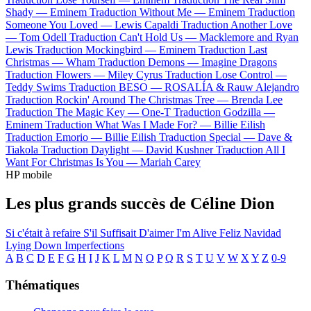
Shady —
Eminem
Traduction Without Me —
Eminem
Traduction
Someone You Loved —
Lewis Capaldi
Traduction Another Love
—
Tom Odell
Traduction Can't Hold Us —
Macklemore and Ryan
Lewis
Traduction Mockingbird —
Eminem
Traduction Last
Christmas —
Wham
Traduction Demons —
Imagine Dragons
Traduction Flowers —
Miley Cyrus
Traduction Lose Control —
Teddy Swims
Traduction BESO —
ROSALÍA & Rauw Alejandro
Traduction Rockin' Around The Christmas Tree —
Brenda Lee
Traduction The Magic Key —
One-T
Traduction Godzilla —
Eminem
Traduction What Was I Made For? —
Billie Eilish
Traduction Emorio —
Billie Eilish
Traduction Special —
Dave &
Tiakola
Traduction Daylight —
David Kushner
Traduction All I
Want For Christmas Is You —
Mariah Carey
HP mobile
Les plus grands succès de Céline Dion
Si c'était à refaire
S'il Suffisait D'aimer
I'm Alive
Feliz Navidad
Lying Down
Imperfections
A
B
C
D
E
F
G
H
I
J
K
L
M
N
O
P
Q
R
S
T
U
V
W
X
Y
Z
0-9
Thématiques