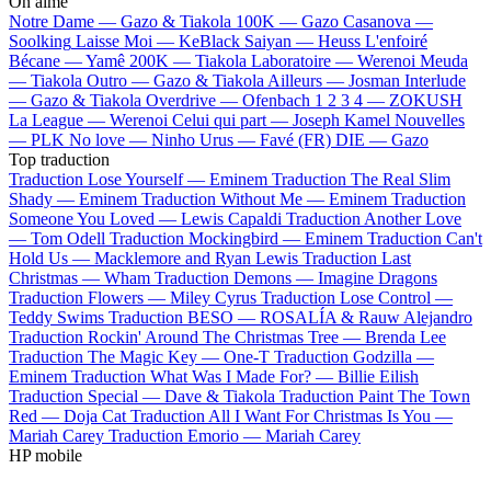
On aime
Notre Dame —
Gazo & Tiakola
100K —
Gazo
Casanova —
Soolking
Laisse Moi —
KeBlack
Saiyan —
Heuss L'enfoiré
Bécane —
Yamê
200K —
Tiakola
Laboratoire —
Werenoi
Meuda
—
Tiakola
Outro —
Gazo & Tiakola
Ailleurs —
Josman
Interlude
—
Gazo & Tiakola
Overdrive —
Ofenbach
1 2 3 4 —
ZOKUSH
La League —
Werenoi
Celui qui part —
Joseph Kamel
Nouvelles
—
PLK
No love —
Ninho
Urus —
Favé (FR)
DIE —
Gazo
Top traduction
Traduction Lose Yourself —
Eminem
Traduction The Real Slim
Shady —
Eminem
Traduction Without Me —
Eminem
Traduction
Someone You Loved —
Lewis Capaldi
Traduction Another Love
—
Tom Odell
Traduction Mockingbird —
Eminem
Traduction Can't
Hold Us —
Macklemore and Ryan Lewis
Traduction Last
Christmas —
Wham
Traduction Demons —
Imagine Dragons
Traduction Flowers —
Miley Cyrus
Traduction Lose Control —
Teddy Swims
Traduction BESO —
ROSALÍA & Rauw Alejandro
Traduction Rockin' Around The Christmas Tree —
Brenda Lee
Traduction The Magic Key —
One-T
Traduction Godzilla —
Eminem
Traduction What Was I Made For? —
Billie Eilish
Traduction Special —
Dave & Tiakola
Traduction Paint The Town
Red —
Doja Cat
Traduction All I Want For Christmas Is You —
Mariah Carey
Traduction Emorio —
Mariah Carey
HP mobile