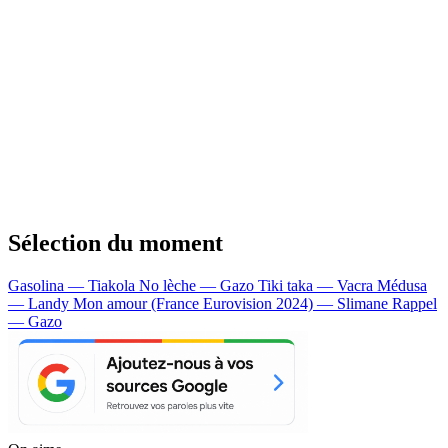
Sélection du moment
Gasolina — Tiakola
No lèche — Gazo
Tiki taka — Vacra
Médusa
— Landy
Mon amour (France Eurovision 2024) — Slimane
Rappel
— Gazo