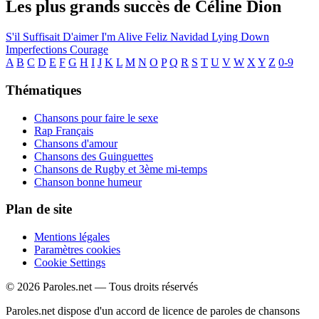
Les plus grands succès de Céline Dion
S'il Suffisait D'aimer
I'm Alive
Feliz Navidad
Lying Down
Imperfections
Courage
A
B
C
D
E
F
G
H
I
J
K
L
M
N
O
P
Q
R
S
T
U
V
W
X
Y
Z
0-9
Thématiques
Chansons pour faire le sexe
Rap Français
Chansons d'amour
Chansons des Guinguettes
Chansons de Rugby et 3ème mi-temps
Chanson bonne humeur
Plan de site
Mentions légales
Paramètres cookies
Cookie Settings
© 2026 Paroles.net — Tous droits réservés
Paroles.net dispose d'un accord de licence de paroles de chansons