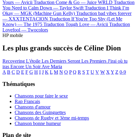
Yours —
Avicii
Traduction Come & Go —
Juice WRLD
Traduction
You Need to Calm Down —
Taylor Swift
Traduction I Think I’m
Okay —
MGK (Machine Gun Kelly)
Traduction bad vibes forever
—
XXXTENTACION
Traduction If You're Too Shy (Let Me
Know) —
The 1975
Traduction Tough Love —
Avicii
Traduction
Lovefool —
Twocolors
HP mobile
Les plus grands succès de Céline Dion
Recovering
L'étoile
Les Derniers Seront Les Premiers
J'irai où tu
iras
Encore Un Soir
Ave Maria
A
B
C
D
E
F
G
H
I
J
K
L
M
N
O
P
Q
R
S
T
U
V
W
X
Y
Z
0-9
Thématiques
Chansons pour faire le sexe
Rap Français
Chansons d'amour
Chansons des Guinguettes
Chansons de Rugby et 3ème mi-temps
Chanson bonne humeur
Plan de site