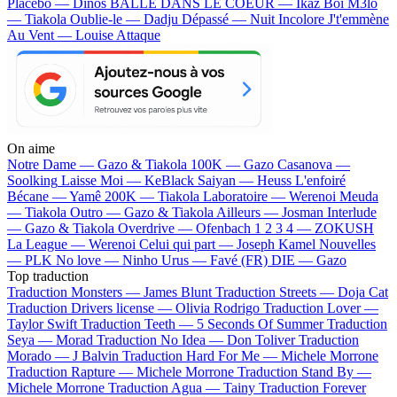
Placebo — Dinos
BALLE DANS LE COEUR — Ikaz Boi
M3lo
— Tiakola
Oublie-le — Dadju
Dépassé — Nuit Incolore
J't'emmène
Au Vent — Louise Attaque
On aime
Notre Dame —
Gazo & Tiakola
100K —
Gazo
Casanova —
Soolking
Laisse Moi —
KeBlack
Saiyan —
Heuss L'enfoiré
Bécane —
Yamê
200K —
Tiakola
Laboratoire —
Werenoi
Meuda
—
Tiakola
Outro —
Gazo & Tiakola
Ailleurs —
Josman
Interlude
—
Gazo & Tiakola
Overdrive —
Ofenbach
1 2 3 4 —
ZOKUSH
La League —
Werenoi
Celui qui part —
Joseph Kamel
Nouvelles
—
PLK
No love —
Ninho
Urus —
Favé (FR)
DIE —
Gazo
Top traduction
Traduction Monsters —
James Blunt
Traduction Streets —
Doja Cat
Traduction Drivers license —
Olivia Rodrigo
Traduction Lover —
Taylor Swift
Traduction Teeth —
5 Seconds Of Summer
Traduction
Seya —
Morad
Traduction No Idea —
Don Toliver
Traduction
Morado —
J Balvin
Traduction Hard For Me —
Michele Morrone
Traduction Rapture —
Michele Morrone
Traduction Stand By —
Michele Morrone
Traduction Agua —
Tainy
Traduction Forever