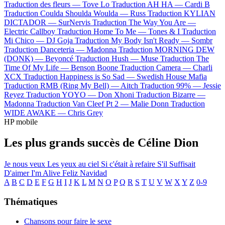
Traduction des fleurs —
Tove Lo
Traduction AH HA —
Cardi B
Traduction Coulda Shoulda Woulda —
Russ
Traduction KYLIAN
DICTADOR —
SurNervis
Traduction The Way You Are —
Electric Callboy
Traduction Home To Me —
Tones & I
Traduction
Mi Chico —
DJ Goja
Traduction My Body Isn't Ready —
Sombr
Traduction Danceteria —
Madonna
Traduction MORNING DEW
(DONK) —
Beyoncé
Traduction Hush —
Muse
Traduction The
Time Of My Life —
Benson Boone
Traduction Camera —
Charli
XCX
Traduction Happiness is So Sad —
Swedish House Mafia
Traduction RMB (Ring My Bell) —
Aitch
Traduction 99% —
Jessie
Reyez
Traduction YOYO —
Don Xhoni
Traduction Bizarre —
Madonna
Traduction Van Cleef Pt 2 —
Malie Donn
Traduction
WIDE AWAKE —
Chris Grey
HP mobile
Les plus grands succès de Céline Dion
Je nous veux
Les yeux au ciel
Si c'était à refaire
S'il Suffisait
D'aimer
I'm Alive
Feliz Navidad
A
B
C
D
E
F
G
H
I
J
K
L
M
N
O
P
Q
R
S
T
U
V
W
X
Y
Z
0-9
Thématiques
Chansons pour faire le sexe