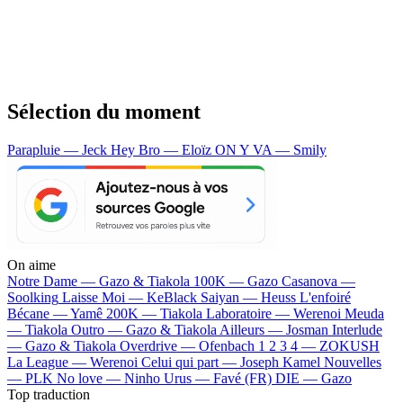
Sélection du moment
Parapluie — Jeck
Hey Bro — Eloïz
ON Y VA — Smily
On aime
Notre Dame —
Gazo & Tiakola
100K —
Gazo
Casanova —
Soolking
Laisse Moi —
KeBlack
Saiyan —
Heuss L'enfoiré
Bécane —
Yamê
200K —
Tiakola
Laboratoire —
Werenoi
Meuda
—
Tiakola
Outro —
Gazo & Tiakola
Ailleurs —
Josman
Interlude
—
Gazo & Tiakola
Overdrive —
Ofenbach
1 2 3 4 —
ZOKUSH
La League —
Werenoi
Celui qui part —
Joseph Kamel
Nouvelles
—
PLK
No love —
Ninho
Urus —
Favé (FR)
DIE —
Gazo
Top traduction