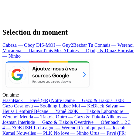
Sélection du moment
Cabeza — Oboy
DIS-MOI — Guy2Bezbar
Tu Connais — Werenoi
Macarena — Damso
J'fais Mes Affaires — Djadja & Dinaz
Eurostar
— Ninho
On aime
FlashBack —
Favé (FR)
Notre Dame —
Gazo & Tiakola
100K —
Gazo
Casanova —
Soolking
Laisse Moi —
KeBlack
Saiyan —
Heuss L'enfoiré
Bécane —
Yamê
200K —
Tiakola
Laboratoire —
Werenoi
Meuda —
Tiakola
Outro —
Gazo & Tiakola
Ailleurs —
Josman
Interlude —
Gazo & Tiakola
Overdrive —
Ofenbach
1 2 3
4 —
ZOKUSH
La League —
Werenoi
Celui qui part —
Joseph
Kamel
Nouvelles —
PLK
No love —
Ninho
Urus —
Favé (FR)