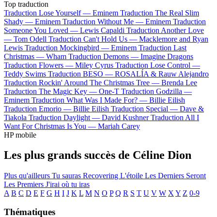
Top traduction
Traduction Lose Yourself —
Eminem
Traduction The Real Slim
Shady —
Eminem
Traduction Without Me —
Eminem
Traduction
Someone You Loved —
Lewis Capaldi
Traduction Another Love
—
Tom Odell
Traduction Can't Hold Us —
Macklemore and Ryan
Lewis
Traduction Mockingbird —
Eminem
Traduction Last
Christmas —
Wham
Traduction Demons —
Imagine Dragons
Traduction Flowers —
Miley Cyrus
Traduction Lose Control —
Teddy Swims
Traduction BESO —
ROSALÍA & Rauw Alejandro
Traduction Rockin' Around The Christmas Tree —
Brenda Lee
Traduction The Magic Key —
One-T
Traduction Godzilla —
Eminem
Traduction What Was I Made For? —
Billie Eilish
Traduction Emorio —
Billie Eilish
Traduction Special —
Dave &
Tiakola
Traduction Daylight —
David Kushner
Traduction All I
Want For Christmas Is You —
Mariah Carey
HP mobile
Les plus grands succès de Céline Dion
Plus qu'ailleurs
Tu sauras
Recovering
L'étoile
Les Derniers Seront
Les Premiers
J'irai où tu iras
A
B
C
D
E
F
G
H
I
J
K
L
M
N
O
P
Q
R
S
T
U
V
W
X
Y
Z
0-9
Thématiques