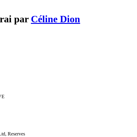
erai par
Céline Dion
IVE
td, Reserves