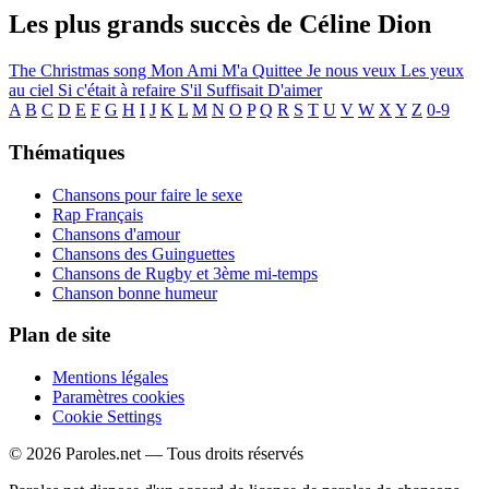
Les plus grands succès de Céline Dion
The Christmas song
Mon Ami M'a Quittee
Je nous veux
Les yeux
au ciel
Si c'était à refaire
S'il Suffisait D'aimer
A
B
C
D
E
F
G
H
I
J
K
L
M
N
O
P
Q
R
S
T
U
V
W
X
Y
Z
0-9
Thématiques
Chansons pour faire le sexe
Rap Français
Chansons d'amour
Chansons des Guinguettes
Chansons de Rugby et 3ème mi-temps
Chanson bonne humeur
Plan de site
Mentions légales
Paramètres cookies
Cookie Settings
© 2026 Paroles.net — Tous droits réservés