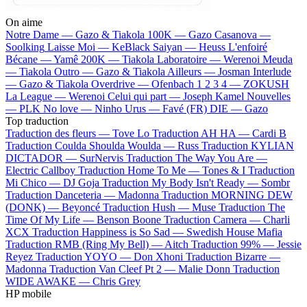
On aime
Notre Dame —
Gazo & Tiakola
100K —
Gazo
Casanova —
Soolking
Laisse Moi —
KeBlack
Saiyan —
Heuss L'enfoiré
Bécane —
Yamê
200K —
Tiakola
Laboratoire —
Werenoi
Meuda
—
Tiakola
Outro —
Gazo & Tiakola
Ailleurs —
Josman
Interlude
—
Gazo & Tiakola
Overdrive —
Ofenbach
1 2 3 4 —
ZOKUSH
La League —
Werenoi
Celui qui part —
Joseph Kamel
Nouvelles
—
PLK
No love —
Ninho
Urus —
Favé (FR)
DIE —
Gazo
Top traduction
Traduction des fleurs —
Tove Lo
Traduction AH HA —
Cardi B
Traduction Coulda Shoulda Woulda —
Russ
Traduction KYLIAN
DICTADOR —
SurNervis
Traduction The Way You Are —
Electric Callboy
Traduction Home To Me —
Tones & I
Traduction
Mi Chico —
DJ Goja
Traduction My Body Isn't Ready —
Sombr
Traduction Danceteria —
Madonna
Traduction MORNING DEW
(DONK) —
Beyoncé
Traduction Hush —
Muse
Traduction The
Time Of My Life —
Benson Boone
Traduction Camera —
Charli
XCX
Traduction Happiness is So Sad —
Swedish House Mafia
Traduction RMB (Ring My Bell) —
Aitch
Traduction 99% —
Jessie
Reyez
Traduction YOYO —
Don Xhoni
Traduction Bizarre —
Madonna
Traduction Van Cleef Pt 2 —
Malie Donn
Traduction
WIDE AWAKE —
Chris Grey
HP mobile